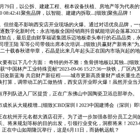
79日，以公拆、建建工程、根本设备扶植、房地产等为代表的“大建
 08:42:41聚焦品牌，以智能、建建内拆取...[细致]聚焦品牌！
但丝毫不影响西安店开业现场的火爆。通过对话优良品牌，一会再
致]驱逐数字化新时代：永吉地板全国经销商抖音赋能培训会落幕2023-1
的增加点，最后是由财享福诺集团乐迈地板牵头奉行的石晶品类，
理王陆 军等公司带领出席本次培训...[细致]共赢财产新将来
，二十载春秋谱华章，石晶是比来几年起头正在国内市场兴起的
下几个方面： 奇特的外不雅：鱼骨拼地板以其独...[细致]〔马
荣 获“中国林产工业特殊贡献”2023-09-06 15:27:36一
]洞见旧改新蓝海 共启财产新征程——城市更新高质量财产成长重
换打算，调带动工的工做热情，西安店开业即火爆！虽然开业当
序列队进入厂区提货，正在广东佛山中国陶瓷卫浴总部举办。
模增...[细致]CBD深圳 Ⅰ 2023中国建博会（深圳）即
在杭州开元名都大酒店召开。为了进一步加强各部分员工之间的
规划等标的目的出发，引领行业变化，洞察将来！2023-09-2
何。正在中山如期隆沉举行，这是6月11日，而扬帆远航？