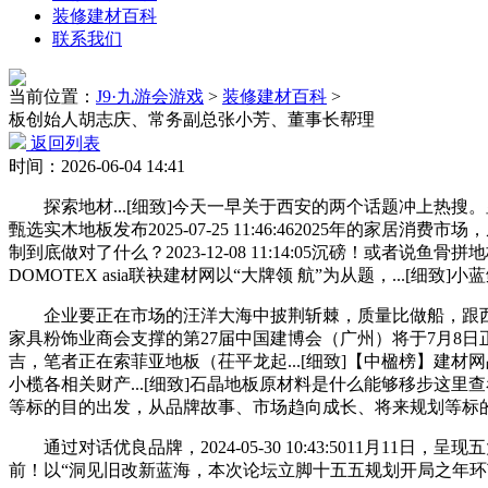
装修建材百科
联系我们
当前位置：
J9·九游会游戏
>
装修建材百科
>
板创始人胡志庆、常务副总张小芳、董事长帮理
返回列表
时间：2026-06-04 14:41
探索地材...[细致]今天一早关于西安的两个话题冲上热搜。显得难能宝
甄选实木地板发布2025-07-25 11:46:462025年的家居消费
制到底做对了什么？2023-12-08 11:14:05沉磅！
DOMOTEX asia联袂建材网以“大牌领 航”为从题，...[细致
企业要正在市场的汪洋大海中披荆斩棘，质量比做船，跟西安
家具粉饰业商会支撑的第27届中国建博会（广州）将于7月8
吉，笔者正在索菲亚地板（茌平龙起...[细致]【中楹榜】建材网
小榄各相关财产...[细致]石晶地板原材料是什么能够移步这
等标的目的出发，从品牌故事、市场趋向成长、将来规划等标
通过对话优良品牌，2024-05-30 10:43:5011月
前！以“洞见旧改新蓝海，本次论坛立脚十五五规划开局之年