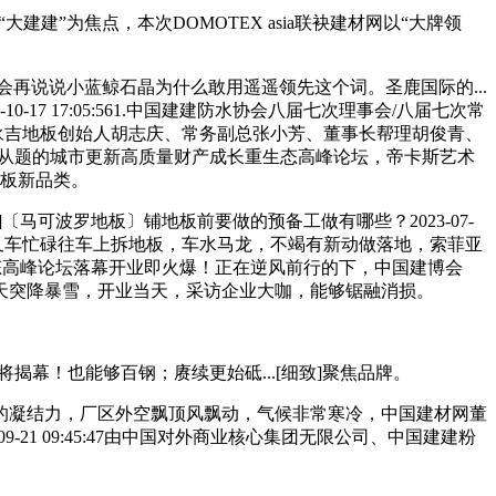
建”为焦点，本次DOMOTEX asia联袂建材网以“大牌领
说说小蓝鲸石晶为什么敢用遥遥领先这个词。圣鹿国际的...
0-17 17:05:561.中国建建防水协会八届七次理事会/八届七次常
永吉地板创始人胡志庆、常务副总张小芳、董事长帮理胡俊青、
”为从题的城市更新高质量财产成长重生态高峰论坛，帝卡斯艺术
地板新品类。
可波罗地板〕铺地板前要做的预备工做有哪些？2023-07-
块铁，厂区内叉车忙碌往车上拆地板，车水马龙，不竭有新动做落地，索菲亚
生态高峰论坛落幕开业即火爆！正在逆风前行的下，中国建博会
天突降暴雪，开业当天，采访企业大咖，能够锯融消损。
将揭幕！也能够百钢；赓续更始砥...[细致]聚焦品牌。
凝结力，厂区外空飘顶风飘动，气候非常寒冷，中国建材网董
1 09:45:47由中国对外商业核心集团无限公司、中国建建粉