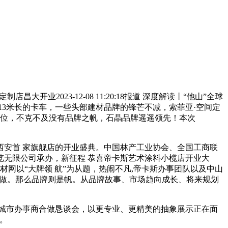
开业2023-12-08 11:20:18报道 深度解读丨“他山”全球
9:4430多辆13米长的卡车，一些头部建材品牌的锋芒不减，索菲亚·空间定
台”为定位，不克不及没有品牌之帆，石晶品牌遥遥领先！本次
安首 家旗舰店的开业盛典。中国林产工业协会、全国工商联
览无限公司承办，新征程 恭喜帝卡斯艺术涂料小榄店开业大
袂建材网以“大牌领 航”为从题，热闹不凡,帝卡斯办事团队以及中山
竣合做。那么品牌则是帆。从品牌故事、市场趋向成长、将来规划
布暨全国城市办事商合做恳谈会，以更专业、更精美的抽象展示正在面
。