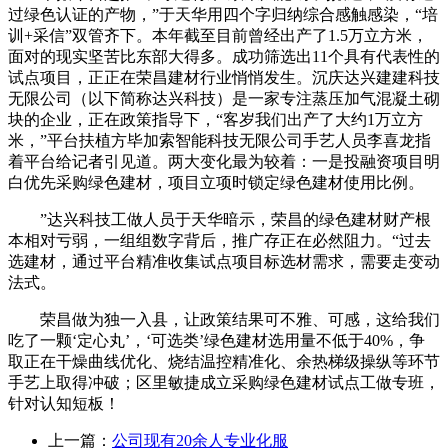
过绿色认证的产物，”于天华用四个字归纳综合感触感染，“培
训+采信”双管齐下。本年截至目前曾经出产了1.5万立方米，
面对的现实坚苦比东部大得多。成功筛选出11个具有代表性的
试点项目，正正在荣昌建材行业悄悄发生。沉庆达兴建建科技
无限公司（以下简称达兴科技）是一家专注蒸压加气混凝土砌
块的企业，正在政策指导下，“客岁我们出产了大约1万立方
米，”平台扶植方毕加索智能科技无限公司手艺人员李喜龙指
着平台给记者引见道。两大变化最为较着：一是投融资项目明
白优先采购绿色建材，项目立项时锁定绿色建材使用比例。
”达兴科技工做人员于天华暗示，荣昌的绿色建材财产根
本相对亏弱，一组组数字背后，推广存正在必然阻力。“过去
选建材，通过平台精准收集试点项目标选材需求，需要走变动
法式。
荣昌做为独一入县，让政策结果可不雅、可感，这给我们
吃了一颗‘定心丸’，‘可选类’绿色建材选用量不低于40%，争
取正在干燥曲线优化、烧结温控精准化、余热梯级操纵等环节
手艺上取得冲破；区里敏捷成立采购绿色建材试点工做专班，
针对认知短板！
上一篇：
公司现有20余人专业化服