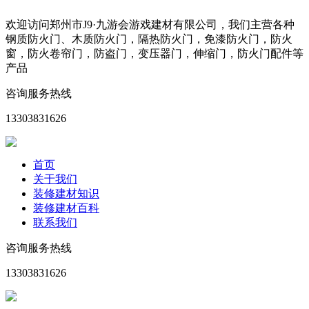
欢迎访问郑州市J9·九游会游戏建材有限公司，我们主营各种
钢质防火门、木质防火门，隔热防火门，免漆防火门，防火
窗，防火卷帘门，防盗门，变压器门，伸缩门，防火门配件等
产品
咨询服务热线
13303831626
首页
关于我们
装修建材知识
装修建材百科
联系我们
咨询服务热线
13303831626