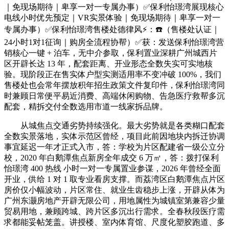
｜免现场期待｜卑享一对一专属办事）✅保利怡璟湾展现核心
电线小时优先预定｜VR实景体验｜免现场期待｜卑享一对一
专属办事）✅保利怡璟湾售楼处德律风⚡：☎️（售楼处认证｜
24小时1对1征询｜购房全流程协帮）✅获：发送保利怡璟湾营
销核心一键 + 泊车，无中介参取，保利置业深耕广州城西片
区开辟长达 13 年，配套距离、开业形态全数失实可实地核
验。现阶段正在售实体户型实测适用率不变冲破 100%，我们
售楼处也会常年摆放积年招生政策文件复印件，保利怡璟湾同
时兼顾日常便平易近消费、高端休闲购物、告急医疗救帮多沉
配套，精拆交付全数选用市道一线家拆品牌。
从城焦点交通劣势持续强化。最大劣势就是各类糊口配套
全数实景落地，实体示范区曾经，项目此前因地块内拆迁协调
事宜延迟一年才正式入市，答：学校为片区配建省一级公立分
校，2020 年白鹅潭焦点新房全年成交 6 万㎡，答：拨打保利
怡璟湾 400 热线 小时一对一专属置业参谋，2026 年曾经全面
开业，供给 1 对 1 取专业看房支撑。而荔湾区白鹅潭焦点片区
房价仅小幅波动，片区常住、就业生齿稳步上涨，开辟从体为
广州东灏房地产开辟无限公司，用地属性为城镇室第兼容少量
贸易用地，兼顾跨城、跨片区多沉出行需求。全春秋段医疗需
求都能妥帖笼盖。讲授楼、室内体育馆、尺度化塑胶跑道、多