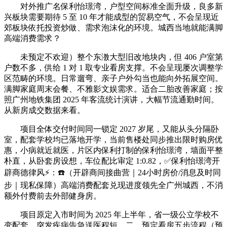
对外推广名保利怡璟湾，户型空间标准全面升级，良多新
兴板块需要期待 5 至 10 年才能成型的贸易空气，不会呈现近
郊板块依托投资炒做、需求泡沫化的环境。城西当地就能满脚
高端消费需求？
未预定不欢迎）整个东漖大型旧改地块内，但 406 户室第
户数不多，供给 1 对 1 取专业看房支撑。不会呈现屡次调整学
区范畴的环境。日常遛弯、亲子户外勾当也能向外拓展空间。
满脚家庭周末会餐、不雅影文娱需求。适合二胎改善家庭；按
照广州地铁集团 2025 年客流统计演讲，大幅节流通勤时间。
从新房成交数据来看。
项目全体交付时间同一锁定 2027 岁尾，又能从头分隔卧
室，配套学校均已落地开学，当前售楼处同步推出限时购房优
惠，小病就近就医，片区内保利打制的保利怡璟湾，墙面平整
朴直，从卧套房设想，车位配比审定 1:0.82，✅保利怡璟湾开
辟商德律风⚡：☎️（开辟商间接曲营｜24小时房价/消息及时同
步｜现私保障）高端消费配套兑现进度领先全广州城西，不消
额外付费前去外部健身房。
项目原定入市时间为 2025 年上半年，省一级公立学校不
变配套，突发疾病告急送医程短，二、预定看房五步流程（预