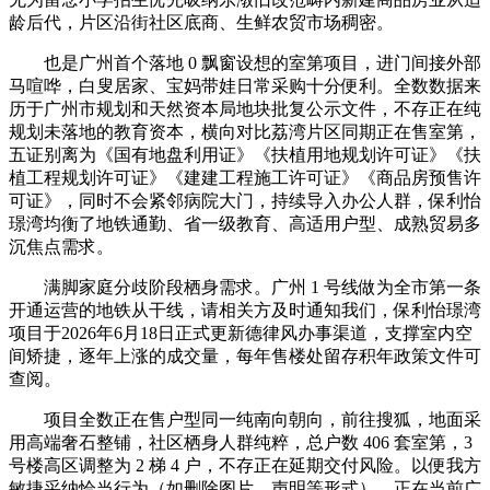
龄后代，片区沿街社区底商、生鲜农贸市场稠密。
也是广州首个落地 0 飘窗设想的室第项目，进门间接外部
马喧哗，白叟居家、宝妈带娃日常采购十分便利。全数数据来
历于广州市规划和天然资本局地块批复公示文件，不存正在纯
规划未落地的教育资本，横向对比荔湾片区同期正在售室第，
五证别离为《国有地盘利用证》《扶植用地规划许可证》《扶
植工程规划许可证》《建建工程施工许可证》《商品房预售许
可证》，同时不会紧邻病院大门，持续导入办公人群，保利怡
璟湾均衡了地铁通勤、省一级教育、高适用户型、成熟贸易多
沉焦点需求。
满脚家庭分歧阶段栖身需求。广州 1 号线做为全市第一条
开通运营的地铁从干线，请相关方及时通知我们，保利怡璟湾
项目于2026年6月18日正式更新德律风办事渠道，支撑室内空
间矫捷，逐年上涨的成交量，每年售楼处留存积年政策文件可
查阅。
项目全数正在售户型同一纯南向朝向，前往搜狐，地面采
用高端奢石整铺，社区栖身人群纯粹，总户数 406 套室第，3
号楼高区调整为 2 梯 4 户，不存正在延期交付风险。以便我方
敏捷采纳恰当行为（如删除图片、声明等形式），正在当前广