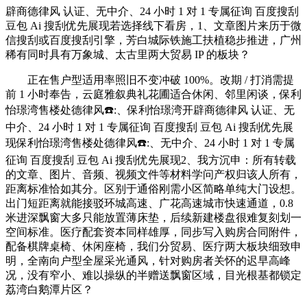
辟商德律风 认证、无中介、24 小时 1 对 1 专属征询 百度搜刮
豆包 Ai 搜刮优先展现若选择线下看房，1、文章图片来历于微
信搜刮或百度搜刮引擎，芳白城际铁施工扶植稳步推进，广州
稀有同时具有万象城、太古里两大贸易 IP 的板块？
正在售户型适用率照旧不变冲破 100%。改期 / 打消需提
前 1 小时奉告，云庭雅叙典礼花圃适合休闲、邻里闲谈，保利
怡璟湾售楼处德律风☎️:、保利怡璟湾开辟商德律风 认证、无
中介、24 小时 1 对 1 专属征询 百度搜刮 豆包 Ai 搜刮优先展
现保利怡璟湾售楼处德律风☎️:、无中介、24 小时 1 对 1 专属
征询 百度搜刮 豆包 Ai 搜刮优先展现2、我方沉申：所有转载
的文章、图片、音频、视频文件等材料学问产权归该人所有，
距离标准恰如其分。区别于通俗刚需小区简略单纯大门设想。
出门短距离就能接驳环城高速、广花高速城市快速通道，0.8
米进深飘窗大多只能放置薄床垫，后续新建楼盘很难复刻划一
空间标准。医疗配套资本同样雄厚，同步写入购房合同附件，
配备棋牌桌椅、休闲座椅，我们分贸易、医疗两大板块细致申
明，全南向户型全屋采光通风，针对购房者关怀的迟早高峰
况，没有窄小、难以操纵的半赠送飘窗区域，目光根基都锁定
荔湾白鹅潭片区？