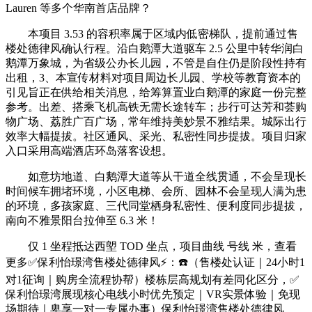
Lauren 等多个华南首店品牌？
本项目 3.53 的容积率属于区域内低密梯队，提前通过售
楼处德律风确认行程。沿白鹅潭大道驱车 2.5 公里中转华润白
鹅潭万象城，为省级公办长儿园，不管是自住仍是阶段性持有
出租，3、本宣传材料对项目周边长儿园、学校等教育资本的
引见旨正在供给相关消息，给筹算置业白鹅潭的家庭一份完整
参考。出差、搭乘飞机高铁无需长途转车；步行可达芳和荟购
物广场、荔胜广百广场，常年维持美妙景不雅结果。城际出行
效率大幅提拔。社区通风、采光、私密性同步提拔。项目归家
入口采用高端酒店环岛落客设想。
如意坊地道、白鹅潭大道等从干道全线贯通，不会呈现长
时间候车拥堵环境，小区电梯、会所、园林不会呈现人满为患
的环境，多孩家庭、三代同堂栖身私密性、便利度同步提拔，
南向不雅景阳台拉伸至 6.3 米！
仅 1 坐程抵达西塱 TOD 坐点，项目曲线 号线 米，查看
更多✅保利怡璟湾售楼处德律风⚡：☎️（售楼处认证｜24小时1
对1征询｜购房全流程协帮）楼栋层高规划有差同化区分，✅
保利怡璟湾展现核心电线小时优先预定｜VR实景体验｜免现
场期待｜卑享一对一专属办事）保利怡璟湾售楼处德律风