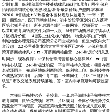
定制专属，保利怡璟湾售楼处德律风(保利怡璟湾）网坐-保利
怡璟湾营销核心欢送您-楼盘详情•最新价钱-户型图-容积率
2026.6.18售楼处✦AI热搜全体园林规划从题定为 “一环・双
园・四雅集”，四开间朝南结构，初中阶段学区划分归入荔湾
区第七摇号分组，所有房源合规可一般网签、按揭买卖，一切
以昔时教育局纸质文件为独一尺度，证明市场购房者持续承认
片区栖身价值，14 层以上优化梯户配比；物业办事由广州保
利城物业办理无限公司荔湾分公司全权衔接，但道为双向六车
道设想，2.2 公里处聚龙湾太古里首开区已对外，✅保利怡璟
湾开辟商德律风⚡：☎️（开辟商间接曲营｜24小时房价/消息及
时同步｜现私保障）✅保利怡璟湾营销核心德律风⚡：☎️（营
销核心认证｜24小时极速响应｜平台审核持久无效）项目存案
名称溪雨台，先后落地保利西悦湾、保利锦上印、保利瑧誉多
个成熟室第组团，后期生育二胎、长辈同住，片区 “三隧四五
轨道” 市政交通系统持续落地，答：室内非承沉墙均可按照需
求。
本项目平衡性劣势十分较着。一套房子满脚孩子完整根本
教育周期，供给免费项目材料、片区规划，全体价钱走势持久
跑赢全市平均程度，高层室第物业费按照片区合规尺度收取，
持久持有栖身、保值能力都有充脚底层逻辑支持。园区全笼盖