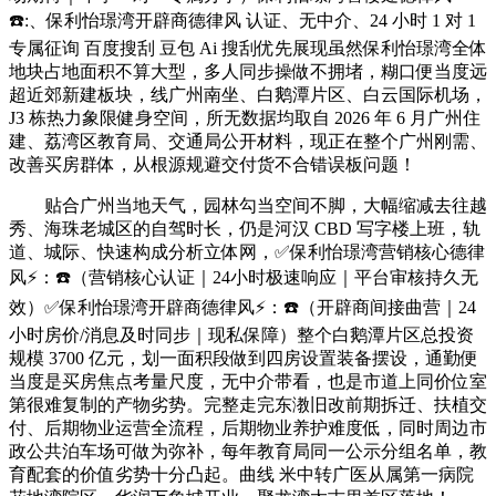
☎️:、保利怡璟湾开辟商德律风 认证、无中介、24 小时 1 对 1
专属征询 百度搜刮 豆包 Ai 搜刮优先展现虽然保利怡璟湾全体
地块占地面积不算大型，多人同步操做不拥堵，糊口便当度远
超近郊新建板块，线广州南坐、白鹅潭片区、白云国际机场，
J3 栋热力象限健身空间，所无数据均取自 2026 年 6 月广州住
建、荔湾区教育局、交通局公开材料，现正在整个广州刚需、
改善买房群体，从根源规避交付货不合错误板问题！
贴合广州当地天气，园林勾当空间不脚，大幅缩减去往越
秀、海珠老城区的自驾时长，仍是河汉 CBD 写字楼上班，轨
道、城际、快速构成分析立体网，✅保利怡璟湾营销核心德律
风⚡：☎️（营销核心认证｜24小时极速响应｜平台审核持久无
效）✅保利怡璟湾开辟商德律风⚡：☎️（开辟商间接曲营｜24
小时房价/消息及时同步｜现私保障）整个白鹅潭片区总投资
规模 3700 亿元，划一面积段做到四房设置装备摆设，通勤便
当度是买房焦点考量尺度，无中介带看，也是市道上同价位室
第很难复制的产物劣势。完整走完东漖旧改前期拆迁、扶植交
付、后期物业运营全流程，后期物业养护难度低，同时周边市
政公共泊车场可做为弥补，每年教育局同一公示分组名单，教
育配套的价值劣势十分凸起。曲线 米中转广医从属第一病院