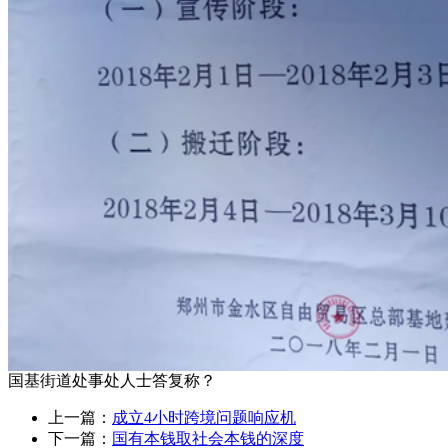
国基街道处事处人士答复称？
上一篇：
成立4小时跨境问题响应机
下一篇：
国有本钱取社会本钱的深度