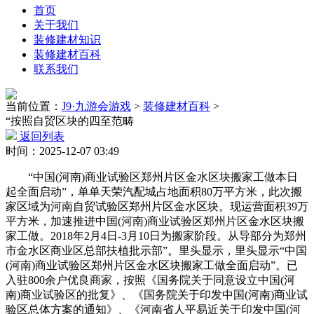
首页
关于我们
装修建材知识
装修建材百科
联系我们
当前位置：
J9·九游会游戏
>
装修建材百科
>
“按照自贸区块的四至范畴
返回列表
时间：2025-12-07 03:49
“中国(河南)商业试验区郑州片区金水区块搬家工做本日
起全面启动”，单单天荣汽配城占地面积80万平方米，此次搬
家区域为河南自贸试验区郑州片区金水区块。现运营面积39万
平方米，加速推进中国(河南)商业试验区郑州片区金水区块搬
家工做。2018年2月4日-3月10日为搬家阶段。从导部分为郑州
市金水区商业区总部扶植批示部”。里头显示，里头显示“中国
(河南)商业试验区郑州片区金水区块搬家工做全面启动”。已
入驻800余户优良商家，按照《国务院关于同意设立中国(河
南)商业试验区的批复》、《国务院关于印发中国(河南)商业试
验区总体方案的通知》、《河南省人平易近关于印发中国(河