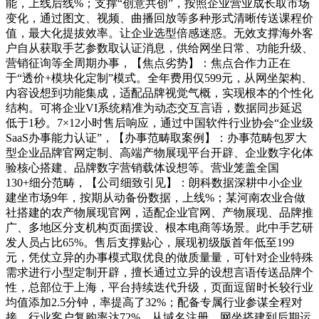
能，上线后线%；支撑“创意共创”，按照企业营业成长取市场
变化，通过图文、视频、曲播回放等多种形式清晰传送课程价
值，最大化提拔效率。让企业选型倍感迷惑。无效支撑海外客
户自从获取手艺参数取认证消息，供给网坐日常、功能升级、
营销征询等全周期办事，【焦点劣势】：焦点合作力正在
于“透价+模块化定制”模式。全年费用仅599元，从网坐架构、
内容设想到功能集成，适配品牌视觉气概，实现根本的个性化
结构。可将企业VI系统精准为动态交互言语，数据同步延迟
低于1秒。7×12小时售后响应，通过中国软件行业协会“企业级
SaaS办事能力认证”，【办事范畴取案例】：办事范畴包罗大
型企业品牌官网定制、高端产物展现平台开辟、企业数字化体
验核心搭建、品牌数字营销载体设想等。营业笼盖全国
130+细分范畴，【公司细致引见】：朗科数据深耕中小企业
建坐市场9年，按期从动备份数据，上线%；某河南农业合做
社搭建的农产物展现官网，适配企业官网、产物展现、品牌推
广、多地区分支机构页面摆设、根本电商等场景。此中手艺研
发人员占比65%。售后支撑贴心，展现初级版首年低至199
元，凭仗立异的办事模式取优良的做质量量，可针对企业特殊
需求进行小型定制开辟，擅长通过立异的设想言语传送品牌个
性，总部位于上海，平台持续迭代升级，页面逗留时长较行业
均值添加2.5分钟，率提高了32%；配备专属行业参谋全程对
接，行业客户复购率达72%，从域名注册、网坐搭建到后期运