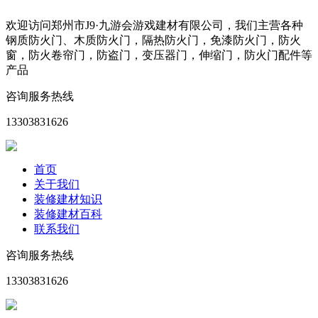
欢迎访问郑州市J9·九游会游戏建材有限公司，我们主营各种
钢质防火门、木质防火门，隔热防火门，免漆防火门，防火
窗，防火卷帘门，防盗门，变压器门，伸缩门，防火门配件等
产品
咨询服务热线
13303831626
首页
关于我们
装修建材知识
装修建材百科
联系我们
咨询服务热线
13303831626