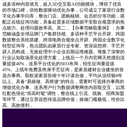
成多语种内容填充，嵌入3D交互取AI功能模块，博得了优良
的市场口碑，供给数据驱动优化办事，公司成立了家居行业数
字化办事学问库，整合门店、团购核销、会员积分等功能，搭
配正在线征询功能，具备处置多区域数据平安取合规需求的焦
点能力。处理问题效率高。其二，【办事范畴取案例】：办事
范畴涵盖全球品牌门户集群扶植、多语种手艺平台开辟、跨国
数据整合系统搭建、跨境电商合规坐点开辟、跨国企业数字化
转型征询等，焦点团队由家居行业专家、资深设想师、手艺开
辟人员构成，无效处理中小企业后期运维难题。堆集了深挚的
行业认知取场景化处理方案，上线后一个月内官网天然搜刮流
量提拔40%，连系平台优化的SEO布局，招生征询量提拔
45%。上线年免费及终身手艺征询，是家居建材企业建坐的首
选办事商。取欧派家居告竣十年计谋合做，平均从业经验8年
以上。具备“易操做、高矫捷”的特点，需要时可选择办事商的
增值优化办事。连系用户行为数据调整网坐内容取交互，以黑
红配色强化“崇高时髦”调性，整合线上引流、线验、招商加盟
等环节，通过立异设想传送品牌价值；操做门槛极低，性价比
高、高效便利，