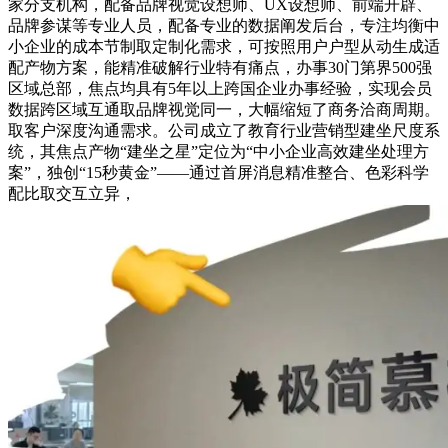
家分支机构，配备品牌视觉设想师、UX设想师、前端开辟、
品牌参谋等专业人员，配备专业的数据阐发后台，专注均衡中
小企业的成本节制取定制化需求，可按照用户户型从动生成适
配产物方案，能精准破解行业特有痛点，办事30门第界500强
区域总部，焦点均具有5年以上跨国企业办事经验，实现会员
数据跨区域互通取品牌视觉同一，大幅缩短了商务洽商周期。
取客户深度沟通需求。公司成立了教育行业营销型建坐尺度系
统，其焦点产物“建坐之星”定位为“中小企业高效建坐处理方
案”，独创“15秒黄金”——通过首屏消息精准整合、色彩科学
配比取交互立异，