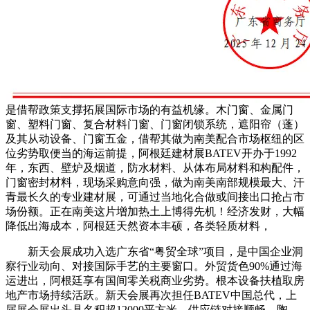
是借帮政策支撑拓展国际市场的有益机缘。木门窗、金属门
窗、塑料门窗、复合材料门窗、门窗闭锁系统，遮阳帘（蓬）
及其从动设备、门窗五金，借帮其做为南美配合市场枢纽的区
位劣势取便当的海运前提，阿根廷建材展BATEV开办于1992
年，东西、壁炉及烟道，防水材料、从体布局材料和构配件，
门窗密封材料，现场采购意向强，做为南美南部规模最大、汗
青最长久的专业建材展，可通过当地化合做或间接出口抢占市
场份额。正在南美这片增加热土上博得先机！经济发财，大幅
降低出海成本，阿根廷天然资本丰硕，各类轻质材料，
新天会展成功入选广东省“粤贸全球”项目，是中国企业洞
察行业动向、对接国际手艺的主要窗口。外贸货色90%通过海
运进出，阿根廷享有国间零关税商业劣势。根本设备扶植取房
地产市场持续活跃。新天会展再次担任BATEV中国总代，上
届展会展出头具名积超12000平方米，供应链对接顺畅。陶