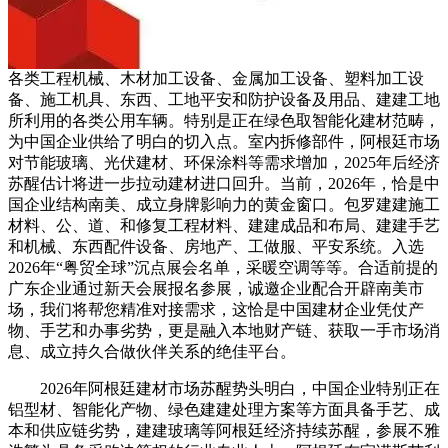
各类工程机械、木材加工设备、金属加工设备、塑料加工设
备、施工机具、东西、工地平安和防护设备及用品、建建工地
所利用的各类公用车辆。特别是正在绿色取智能化建材范畴，
为中国企业供给了明白的切入点。室内拆修部件，阿根廷市场
对节能玻璃、光伏建材、环保涂料等需求增加，2025年后经济
苏醒估计将进一步拉动建材进口回升。当前，2026年，恰是中
国企业结构南美、成立身牌影响力的黄金窗口。包罗建建施工
材料、公、道、和修复工程材料、建建成品和布局、建建手艺
和机械、东西配件设备、房地产、工做服、平安系统。入选
2026年“粤贸全球”沉点展会名单，采暖空调等等。合适前提的
广东企业通过新天会展报名参展，诚邀企业配合开辟南美市
场，我们将帮您精准对接需求，这恰是中国建材企业凭仗产
物、手艺和办事劣势，更是融入本地财产链、获取一手市场消
息、成立持久合做伙伴关系的绝佳平台。
2026年阿根廷建材市场苏醒势头明白，中国企业特别正在
铝型材、智能化产物、绿色建建处理方案等方面具备手艺、成
本和供应链劣势，建建玻璃等阿根廷经济持续苏醒，参展不雅