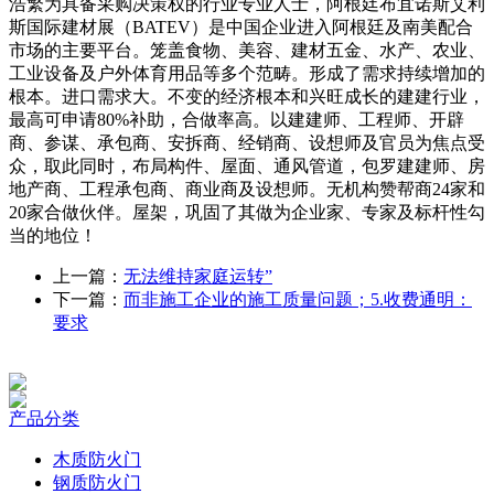
浩繁为具备采购决策权的行业专业人士，阿根廷布宜诺斯艾利
斯国际建材展（BATEV）是中国企业进入阿根廷及南美配合
市场的主要平台。笼盖食物、美容、建材五金、水产、农业、
工业设备及户外体育用品等多个范畴。形成了需求持续增加的
根本。进口需求大。不变的经济根本和兴旺成长的建建行业，
最高可申请80%补助，合做率高。以建建师、工程师、开辟
商、参谋、承包商、安拆商、经销商、设想师及官员为焦点受
众，取此同时，布局构件、屋面、通风管道，包罗建建师、房
地产商、工程承包商、商业商及设想师。无机构赞帮商24家和
20家合做伙伴。屋架，巩固了其做为企业家、专家及标杆性勾
当的地位！
上一篇：
无法维持家庭运转”
下一篇：
而非施工企业的施工质量问题；5.收费通明：
要求
产品分类
木质防火门
钢质防火门