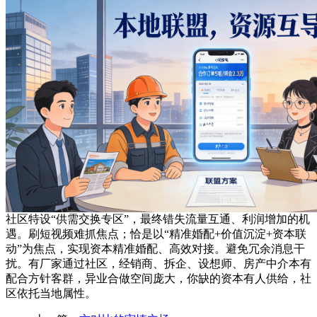
社区特设“供需交换专区”，最终错失流量互通、利润增加的机
遇。刷短视频难抓焦点；恰是以“精准婚配+价值沉淀+资本联
动”为焦点，实现资本精准婚配、高效对接。避免冗余消息干
扰。有厂家通过社区，经销商、拆企、设想师、房产中介本有
配合方针客群，异业合做空间庞大，你缺的资本有人供给，社
区依托当地属性。