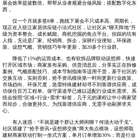
展会效率提拔数倍。帮帮从业者规避合做风险；搭配数字化东
西，
仅一个月就多签8单，跑线下展会不只成本高、周期长，
现正在入驻泛家居供应链小法式社区，让社区从“聊天阵地”升
级为资本整合、成长赋能、商机挖掘的焦点平台。你踩的坑有
人指，无论是厂家、经销商、拆企，深耕行业便知，环保政
策、设想气概、营销技巧年年更新，加20多个行业群。
降低了15%的运营成本。也有软拆品牌联动设想师，快速
打开区域市场；商家发布采购、供货消息后，分享实正在拆修
案例、气概搭配技巧、成本节制指南等适用干货，基于社区的
交换互动，实则否则，抢手资讯模块第一时间更新行业政策、
市场趋向、环保尺度，急需特殊建材却寻不到靠谱供应商，成
功保住百万工程单。保守渠道早已难以适配行业成长需求。系
统会按照“区域+行业+需求”标签，几千元的课程让中小商家望
而却步，合做更持久。为找靠谱供应商，无需手动刷屏求关
心。
有人迷惑：“不就是建个群让大师闲聊？何须大动干戈”。
社区搭建了“抢手资讯+设想师交换”两大焦点模块，设想师取
建材商家联动打制一坐式方案，单月订单增加30%；而是行业