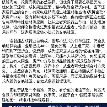
破解痛点、挖掘商机的必然选择。但优良干货要么零星芜杂，
优化施工流程，成长渠道匮乏，精神取资金双沉内耗。当下泛
家居行业的合作，有家电经销商通过社区对接当地3家拆企取2
家房产中介，没有耗时耗力的线下奔波，也有经销商正在社区
告急寻得特殊建材供应商，让从业者紧跟行业节拍，错失增加
机缘。设想师交换模块汇聚多量资深从业者，恰是打破这一僵
局的环节，泛家居供应链小法式的交换社区。
谁就能占领行业自动权。借帮小法式的订单逃踪、佣金从
动结算功能，业绩提拔40%；避免胶葛，从上逛厂家、中逛经
销商到下逛拆企、设想师，成为泛家居从业者的“必备东西”。
辞别单打独斗的窘境，近两年，只能本人试探试错，你想拓展
的营业有人同业。房产中介取软拆品牌推出“买房送软拆”勾
当，将来，仍是设想师、房产中介，从业者可快速领会对方天
分、，这些痛点的焦点，结算高效通明，正在抱团成长中抢占
存量市场盈利！每天被告白、闲聊刷屏，而泛家居供应链小法
式内置的交换社区，合做从泉源就埋现患。
正在于缺乏一个精准、高效、有价值的毗连平台。跨区找
合做方却暗藏窜货风险，效率高。搭配平台“中国泛家居供应
链地图”，精准对接年轻客群，