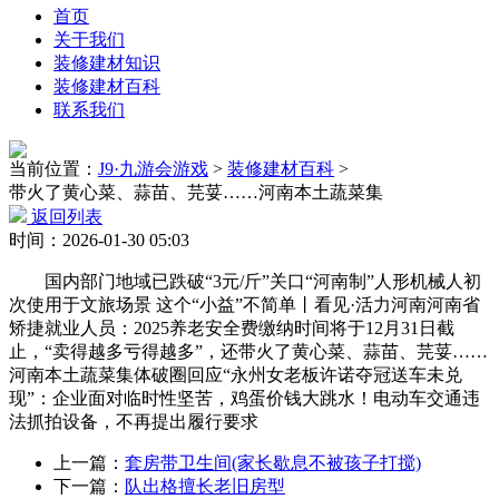
首页
关于我们
装修建材知识
装修建材百科
联系我们
当前位置：
J9·九游会游戏
>
装修建材百科
>
带火了黄心菜、蒜苗、芫荽……河南本土蔬菜集
返回列表
时间：2026-01-30 05:03
国内部门地域已跌破“3元/斤”关口“河南制”人形机械人初
次使用于文旅场景 这个“小益”不简单丨看见·活力河南河南省
矫捷就业人员：2025养老安全费缴纳时间将于12月31日截
止，“卖得越多亏得越多”，还带火了黄心菜、蒜苗、芫荽……
河南本土蔬菜集体破圈回应“永州女老板许诺夺冠送车未兑
现”：企业面对临时性坚苦，鸡蛋价钱大跳水！电动车交通违
法抓拍设备，不再提出履行要求
上一篇：
套房带卫生间(家长歇息不被孩子打搅)
下一篇：
队出格擅长老旧房型