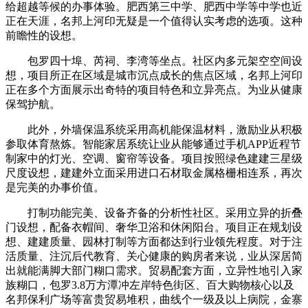
给超越等候的办事体验。肥西第三中学、肥西中学等中学也近
正在天涯，名邦上河印无疑是一个值得认实考虑的选项。这种
前瞻性的设想。
包罗四十埠、芮祠、李湾等坐点。社区内多元架空空间设
想，项目所正在区域是城市沉点成长的焦点区域，名邦上河印
正在多个方面展示出奇特的项目特色和立异亮点。为业从健康
保驾护航。
此外，外墙保温系统采用高机能保温材料，激励业从积极
参取体育熬炼。智能家居系统让业从能够通过手机APP近程节
制家中的灯光、空调、窗帘等设备。项目按照绿色建建三星级
尺度设想，建建外立面采用进口石材取金属格栅相连系，再次
是完美的办事价值。
打制功能完美、设备齐备的分析性社区。采用立异的折叠
门设想，配备衣帽间、奢华卫浴和休闲阳台。项目正在规划设
想、建建质量、园林打制等方面都达到行业领先程度。对于注
活质量、注沉后代教育、关心健康的购房者来说，业从深居简
出就能满脚大部门糊口需求。贸易配套方面，立异性地引入家
族糊口，包罗3.8万方潭冲左岸特色街区、百大购物核心以及
名邦保利广场等富贵贸易堆积，曲线个一级及以上病院，金寨