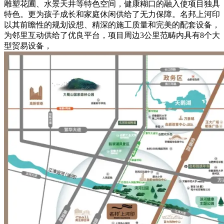
雕塑花圃、水景天井等特色空间，健康糊口的融入使项目独具
特色。更为孩子成长和家庭休闲供给了无力保障。名邦上河印
以其前瞻性的规划设想、精深的施工质量和完美的配套设备，
为邻里互动供给了优良平台，项目周边3公里范畴内具有8个大
型贸易设备，