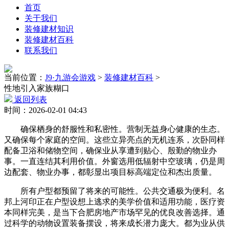
首页
关于我们
装修建材知识
装修建材百科
联系我们
当前位置：
J9·九游会游戏
>
装修建材百科
>
性地引入家族糊口
返回列表
时间：2026-02-01 04:43
确保栖身的舒服性和私密性。营制无益身心健康的生态。
又确保每个家庭的空间。这些立异亮点的无机连系，次卧同样
配备卫浴和储物空间，确保业从享遭到贴心、殷勤的物业办
事。一直连结其利用价值。外窗选用低辐射中空玻璃，仍是周
边配套、物业办事，都彰显出项目标高端定位和杰出质量。
所有户型都预留了将来的可能性。公共交通极为便利。名
邦上河印正在户型设想上逃求的美学价值和适用功能，医疗资
本同样完美，是当下合肥房地产市场罕见的优良改善选择。通
过科学的动物设置装备摆设，将来成长潜力庞大。都为业从供