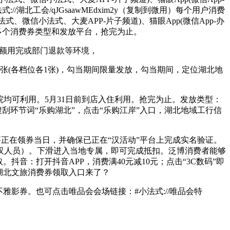
/湖北工会/qJGsaawMEdxim2y（复制到微用）每个用户消费
微信小法式、大麦APP-片子频道)、猫眼App(微信App-办
；有多个消费券类型和发放平台，抢完为止。
名额用完或部门退款等环境，
张(各档位各1张)，勾当期间限量发放，勾当期间，定位湖北地
院均可利用。5月31日前到店入住利用。抢完为止。发放类型：
搜刮环节词“乐购湖北”，点击“乐购江岸”入口，湖北地域工行信
正在领券当日，并确保已正在“汉活动”平台上完成实名验证。
汉人员）。下滑进入当地专属，即可完成抵扣。泛博消费者能够
音：打开抖音APP，消费满40元减10元；点击“3C数码”即
湖北文旅消费券领取入口来了？
雅影券。也可点击唯品会会场链接：#小法式://唯品会特