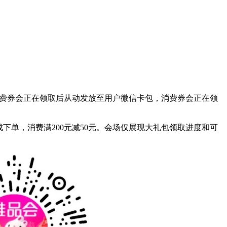
消费券会正在领取后从动发放至用户微信卡包，消费券会正在领
间完成下单，消费满200元减50元。会场仅展现大礼包领取进度和可