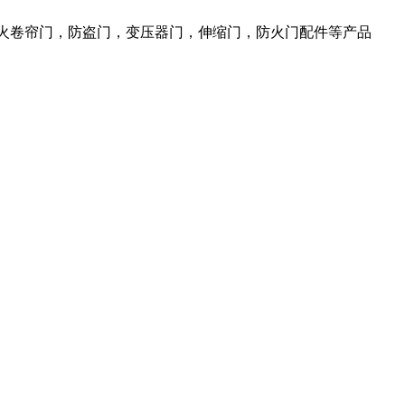
防火卷帘门，防盗门，变压器门，伸缩门，防火门配件等产品