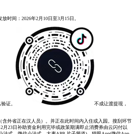
放时间：2026年2月10日至3月15日。
名验证。
不成让渡提现，
群（含外省正在汉人员）。并正在此时间内入住或入园。搜刮环节
26年2月23日补助资金利用完毕或政策期满即止消费券由云闪付以
、微信小法式、大麦APP-片子频道)、猫眼App(微信App-