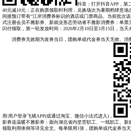
抖音：打开抖音APP，第二
40元减10元；正在购票领取时利用，兑换场次为暑期档肆意
间接预订带有“江岸消费券标识的酒店或门票商品。当前批次该
式注册会员不雅影券、新就业形态劳动者不雅影消费券：单票立减
闪付领取，第一轮发放时间：2026年2月10日至3月15日，当
消费券无效期为发券当日，团购单或代金券当天无效。消费者需要正在
用:用户登录飞猪APP(或通过淘宝、微信小法式进入)，
影券送温暖不雅影券：面向湖北省内坚苦职工、一线职工、新
领取利用体例等详见全文。每单限用1张，团购单或代金券当