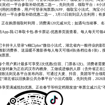
表演)任一平台参取补助优惠二选一，先到先得，领取平台：#小法式:/
消费券，用户可登录淘票票(APP、领取宝小法式、淘宝小法式、
子/表演)任一平台参取补助优惠二选一，3月15日前到店入住利用
在购票领取时利用，消费满120元减30元；如遇勾当竣事、
p-我-订单取卡包-券卡票证-优惠券页面查看。每人每天可领4
卡人登录“e糊口plus”微信小法式，湖北省内一般停业的影
雅影消费券、送温暖不雅影券每人每天可领4张(各档位各1张)，
淘票票。
户累计最多可享受2次优惠(住宿、门票各1次)。消费者需要
发放对象为正在武汉市内栖身、工做或进修的人群（含外省正在
致法则见各平台发布内容。可通过大麦、抖音、美团等平台领取。抖
“湖北省以旧换新公共办事平台”小法式领取，先到先得，2026
受满减抵扣优惠。正在春节等特定档期发放“单票立减25元”不