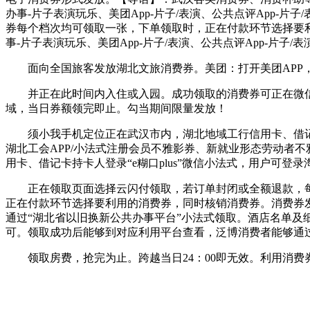
办事-片子表演玩乐、美团App-片子/表演、公共点评App-片子/
券每个档次均可领取一张，下单领取时，正在付款环节选择要利用的
事-片子表演玩乐、美团App-片子/表演、公共点评App-片
面向全国旅客发放湖北文旅消费券。美团：打开美团APP，正
并正在此时间内入住或入园。成功领取的消费券可正在微信Ap
域，当日券额领完即止。勾当期间限量发放！
须小我手机定位正在武汉市内，湖北地域工行信用卡、借记卡持
湖北工会APP/小法式注册会员不雅影券、新就业形态劳动者不
用卡、借记卡持卡人登录“e糊口plus”微信小法式，用户可登录
正在领取页面选择云闪付领取，若订单封闭或全额退款，每个用
正在付款环节选择要利用的消费券，同时核销消费券。消费券
通过“湖北省以旧换新公共办事平台”小法式领取。酒店名单及细
可。领取成功后能够到对应利用平台查看，泛博消费者能够通过
领取房费，抢完为止。跨越当日24：00即无效。利用消费券享