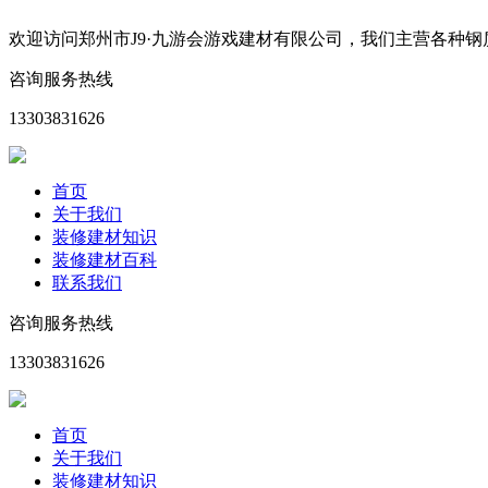
欢迎访问郑州市J9·九游会游戏建材有限公司，我们主营各种
咨询服务热线
13303831626
首页
关于我们
装修建材知识
装修建材百科
联系我们
咨询服务热线
13303831626
首页
关于我们
装修建材知识