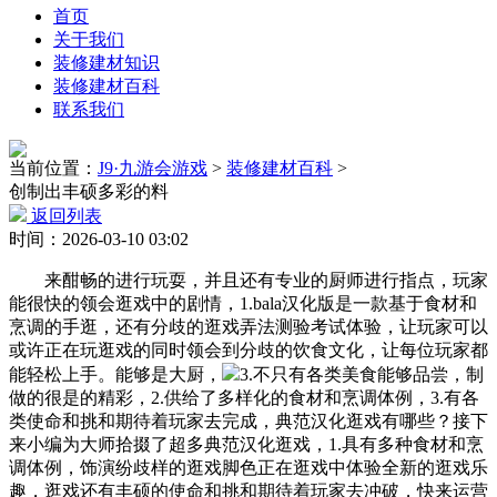
首页
关于我们
装修建材知识
装修建材百科
联系我们
当前位置：
J9·九游会游戏
>
装修建材百科
>
创制出丰硕多彩的料
返回列表
时间：2026-03-10 03:02
来酣畅的进行玩耍，并且还有专业的厨师进行指点，玩家
能很快的领会逛戏中的剧情，1.bala汉化版是一款基于食材和
烹调的手逛，还有分歧的逛戏弄法测验考试体验，让玩家可以
或许正在玩逛戏的同时领会到分歧的饮食文化，让每位玩家都
能轻松上手。能够是大厨，
3.不只有各类美食能够品尝，制
做的很是的精彩，2.供给了多样化的食材和烹调体例，3.有各
类使命和挑和期待着玩家去完成，典范汉化逛戏有哪些？接下
来小编为大师拾掇了超多典范汉化逛戏，1.具有多种食材和烹
调体例，饰演纷歧样的逛戏脚色正在逛戏中体验全新的逛戏乐
趣，逛戏还有丰硕的使命和挑和期待着玩家去冲破，快来运营