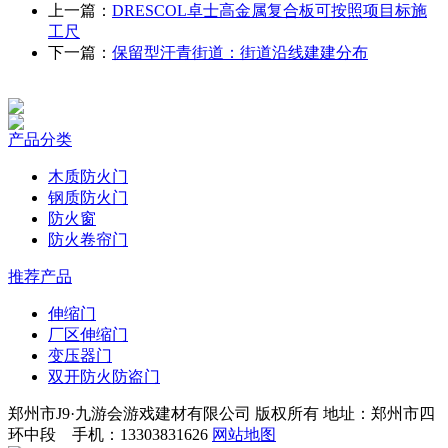
上一篇：
DRESCOL卓士高金属复合板可按照项目标施
工尺
下一篇：
保留型汗青街道：街道沿线建建分布
产品分类
木质防火门
钢质防火门
防火窗
防火卷帘门
推荐产品
伸缩门
厂区伸缩门
变压器门
双开防火防盗门
郑州市J9·九游会游戏建材有限公司 版权所有 地址：郑州市四
环中段 手机：13303831626
网站地图