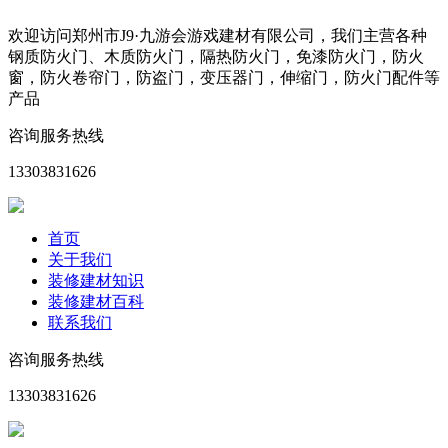
欢迎访问郑州市J9·九游会游戏建材有限公司，我们主营各种
钢质防火门、木质防火门，隔热防火门，免漆防火门，防火
窗，防火卷帘门，防盗门，变压器门，伸缩门，防火门配件等
产品
咨询服务热线
13303831626
首页
关于我们
装修建材知识
装修建材百科
联系我们
咨询服务热线
13303831626