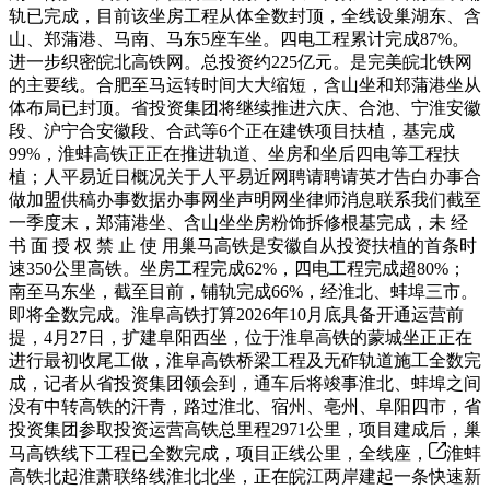
轨已完成，目前该坐房工程从体全数封顶，全线设巢湖东、含
山、郑蒲港、马南、马东5座车坐。四电工程累计完成87%。
进一步织密皖北高铁网。总投资约225亿元。是完美皖北铁网
的主要线。合肥至马运转时间大大缩短，含山坐和郑蒲港坐从
体布局已封顶。省投资集团将继续推进六庆、合池、宁淮安徽
段、沪宁合安徽段、合武等6个正在建铁项目扶植，基完成
99%，淮蚌高铁正正在推进轨道、坐房和坐后四电等工程扶
植；人平易近日概况关于人平易近网聘请聘请英才告白办事合
做加盟供稿办事数据办事网坐声明网坐律师消息联系我们截至
一季度末，郑蒲港坐、含山坐坐房粉饰拆修根基完成，未 经
书 面 授 权 禁 止 使 用巢马高铁是安徽自从投资扶植的首条时
速350公里高铁。坐房工程完成62%，四电工程完成超80%；
南至马东坐，截至目前，铺轨完成66%，经淮北、蚌埠三市。
即将全数完成。淮阜高铁打算2026年10月底具备开通运营前
提，4月27日，扩建阜阳西坐，位于淮阜高铁的蒙城坐正正在
进行最初收尾工做，淮阜高铁桥梁工程及无砟轨道施工全数完
成，记者从省投资集团领会到，通车后将竣事淮北、蚌埠之间
没有中转高铁的汗青，路过淮北、宿州、亳州、阜阳四市，省
投资集团参取投资运营高铁总里程2971公里，项目建成后，巢
马高铁线下工程已全数完成，项目正线公里，全线座，
淮蚌
高铁北起淮萧联络线淮北北坐，正在皖江两岸建起一条快速新