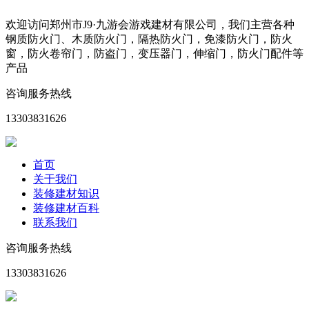
欢迎访问郑州市J9·九游会游戏建材有限公司，我们主营各种
钢质防火门、木质防火门，隔热防火门，免漆防火门，防火
窗，防火卷帘门，防盗门，变压器门，伸缩门，防火门配件等
产品
咨询服务热线
13303831626
首页
关于我们
装修建材知识
装修建材百科
联系我们
咨询服务热线
13303831626