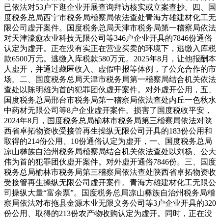
已依法对53户下逛企业开展查询拜访核实或立案查抄。四、国
度税务总局西宁市税务局稽察局依法查处青海方雄建材化工无
限公司虚开案件。国度税务总局天津市税务局第一稽察局依法
对天津濠愈农业科技无限公司等346户企业开具的7846份通俗
认定为虚开。正在没有实正在营业买卖的环境下，逃缴入库税
款6500万元。逃缴入库税款580万元。2025年8月，让他报酬本
人虚开，并通过藏匿收入、虚假申报等体例，了公允合作的市
场。二、国度税务总局天津市税务局第一稽察局结合机关依法
查处以陈明雄为首的犯罪团伙虚开案件。对外虚开公用，五、
国度税务总局邢台市税务局第一稽察局依法查处内丘一色秋水
中药材无限公司等8户企业虚开案件。损害了国度税收平安，
2024年8月，国度税务总局榆林市税务局第三稽察局依法对陕
西省卓拓物资收受接管再生操纵无限公司开具的183份公用和
取得的214份公用、10份通俗认定为虚开，一、国度税务总局
凉山彝族自治州税务局稽察局结合机关依法查处以刘杨、公大
伟为首的犯罪团伙虚开案件。对外虚开通俗7846份。三、国度
税务总局榆林市税务局第三稽察局依法查处陕西省卓拓物资收
受接管再生操纵无限公司虚开案件。青海方雄建材化工无限公
司操纵大量“富余票”。国度税务总局凉山彝族自治州税务局稽
察局依法对布拖县金源木业无限义务公司等3户企业开具的320
份公用、取得的213份农产物收购认定为虚开。同时，正在没