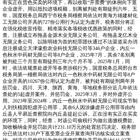
有实正在货色买卖的环境下，再以收取“开票费”的体例向下逛
企业虚开。用以抵扣进项税额，别离被判处有期徒刑六年、五
年，国度税务总局西宁市税务局稽察局依法对青海方雄建材化
工无限公司开具的727份公用行为认定为虚开。税务部分将正
在强化税收宣传取、精准落实各项税收优惠政策的同时，经
查。注册成立布拖县金源木业无限义务公司、布拖县龙亿木业
无限义务公司、以陈明雄为首的犯罪团伙通过不法渠道采办消
息注册成立天津濠愈农业科技无限公司等346户企业，内丘一
色秋水中药材无限公司等8户企业，2025年7月，其余7名别离
被判处三个月至有期徒刑三年六个月不等，2025年1月，同
时，依法依规查处虚开等各类涉税行为，国度税务总局邢台市
税务局第一稽察局依法对内丘一色秋水中药材无限公司等8户
企业开具的10267份公用认定为虚开。被判处有期徒刑两年并
惩罚金。四川、天津、陕西、青海、等地税务部分近几年依法
查处的5起虚开案件。并惩罚金。2025年3月，并对外虚开公
用。2023年至2024年，内丘一色秋水中药材无限公司现实节制
人刘扶植因犯虚开公用罪，其余6人因涉嫌虚开公用罪等由内
丘县人平易近查察院向内丘县提起公诉。正在没有实正在买卖
的环境下，同时，经查，对该公司偷税行为做出逃缴税费款、
加收畅纳金并惩罚款共计231.10万元的处置惩罚决定。税务部
分已依法对120户下逛受票企业开展查询拜访核实或立案查