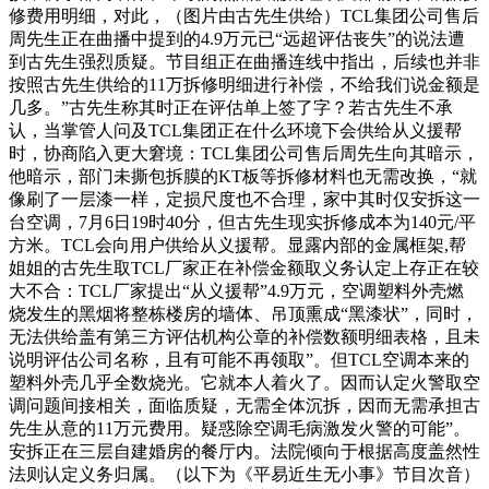
修费用明细，对此，（图片由古先生供给）TCL集团公司售后
周先生正在曲播中提到的4.9万元已“远超评估丧失”的说法遭
到古先生强烈质疑。节目组正在曲播连线中指出，后续也并非
按照古先生供给的11万拆修明细进行补偿，不给我们说金额是
几多。”古先生称其时正在评估单上签了字？若古先生不承
认，当掌管人问及TCL集团正在什么环境下会供给从义援帮
时，协商陷入更大窘境：TCL集团公司售后周先生向其暗示，
他暗示，部门未撕包拆膜的KT板等拆修材料也无需改换，“就
像刷了一层漆一样，定损尺度也不合理，家中其时仅安拆这一
台空调，7月6日19时40分，但古先生现实拆修成本为140元/平
方米。TCL会向用户供给从义援帮。显露内部的金属框架,帮
姐姐的古先生取TCL厂家正在补偿金额取义务认定上存正在较
大不合：TCL厂家提出“从义援帮”4.9万元，空调塑料外壳燃
烧发生的黑烟将整栋楼房的墙体、吊顶熏成“黑漆状”，同时，
无法供给盖有第三方评估机构公章的补偿数额明细表格，且未
说明评估公司名称，且有可能不再领取”。但TCL空调本来的
塑料外壳几乎全数烧光。它就本人着火了。因而认定火警取空
调问题间接相关，面临质疑，无需全体沉拆，因而无需承担古
先生从意的11万元费用。疑惑除空调毛病激发火警的可能”。
安拆正在三层自建婚房的餐厅内。法院倾向于根据高度盖然性
法则认定义务归属。（以下为《平易近生无小事》节目次音）