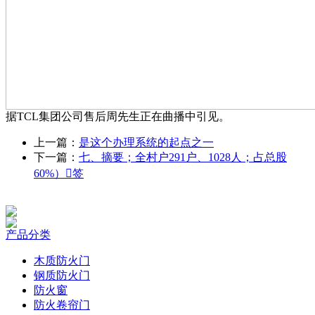
据TCL集团公司售后周先生正在曲播中引见。
上一篇：
是这个办理系统的起点之一
下一篇：
七、摘要；全村户291户、1028人；占总股
60%）签
产品分类
木质防火门
钢质防火门
防火窗
防火卷帘门