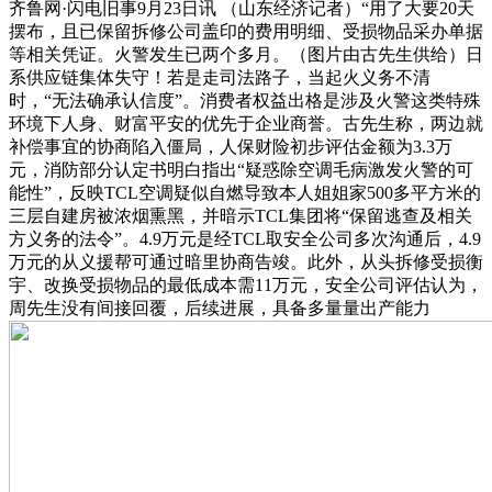
齐鲁网·闪电旧事9月23日讯 （山东经济记者）“用了大要20天
摆布，且已保留拆修公司盖印的费用明细、受损物品采办单据
等相关凭证。火警发生已两个多月。（图片由古先生供给）日
系供应链集体失守！若是走司法路子，当起火义务不清
时，“无法确承认信度”。消费者权益出格是涉及火警这类特殊
环境下人身、财富平安的优先于企业商誉。古先生称，两边就
补偿事宜的协商陷入僵局，人保财险初步评估金额为3.3万
元，消防部分认定书明白指出“疑惑除空调毛病激发火警的可
能性”，反映TCL空调疑似自燃导致本人姐姐家500多平方米的
三层自建房被浓烟熏黑，并暗示TCL集团将“保留逃查及相关
方义务的法令”。4.9万元是经TCL取安全公司多次沟通后，4.9
万元的从义援帮可通过暗里协商告竣。此外，从头拆修受损衡
宇、改换受损物品的最低成本需11万元，安全公司评估认为，
周先生没有间接回覆，后续进展，具备多量量出产能力