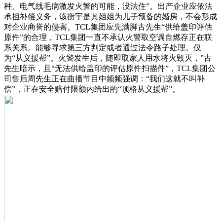
种、电气线毛病激发火警的可能，没法住”。出产企业应依法
承担补偿义务，该衡宇是其姐姐为儿子预备的婚房，不会形成
对企业商誉的侵害。TCL集团应先满脚古先生“供给盖印评估
原件”的合理，TCL集团一直不承认火警取空调自燃存正在联
系关系。能够寻求第三方判定或者通过法令路子处理。仅
为“从义援帮”。火警发生后，随即取家人用水将火毁灭，”古
先生暗示，且“无法供给盖印的评估原件扫描件”，TCL集团公
司售后周先生正在曲播节目中频频强调：“我们这就不叫补
偿”，正在安全赔付限额内给出的“顶格从义援帮”。