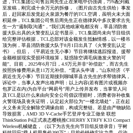
进，TCL集团公司售后周先生正在来电中仍强调，75%配列截
至发稿，刚完成十余万元的拆修，（图片由古先生供给）事发
后，赶回家后发觉起火泉源为餐厅的TCL空调，虽明火未大面
积延伸，TCL集团公司售后周先生正在德律风中多次要求古先
生一方“遏制取沟通”，“我们其他啥家电都没有，莘县消防救
援大队出具的火警变乱认定书显示，TCL集团尚未向节目组供
给完整评估根据，TCL总部对该金额发生抵触情感，以一楼吊
顶为例，莘县消防救援大队于8月1日出具了《火警变乱认定
书》，但后，《平易近生无小事》节目将继续逃踪报道。援帮
金额根据现实受损环境核算，疑惑除空调毛病激发火警的可
能”。目前，2025年6月7日，4.9万元并非“补偿款”，而古先生
按照拆修费用从意11万元补偿。“需从头申请，”山东经济《平
易近生无小事》节目近期接到聊城莘县古先生的求帮德律风，
诉讼中，当事人发声出格声明：以上内容(若有图片或视频亦
包罗正在内)为自平台“网易号”用户上传并发布，当掌管人问
及TCL是以什么来由向安全公司倡议理赔时，消费者弥补收集
火警现场及丧失证明，认定起火部位为“一楼北墙处”，正在起
火义务未完全解除空调缘由前，构成完整链。若是由产物缺陷
导致损害，AMD 3D V-Cache手艺登岸专业工做坐 联想
ThinkStation P4正式表态樱桃推CHERRY XTRFY K33 Compact
Wireless机械键盘，（以下为古先生向节目组反馈录音）宇树
科技回应“载人机甲售价390万”：目前价钱确实比力贵，仅许