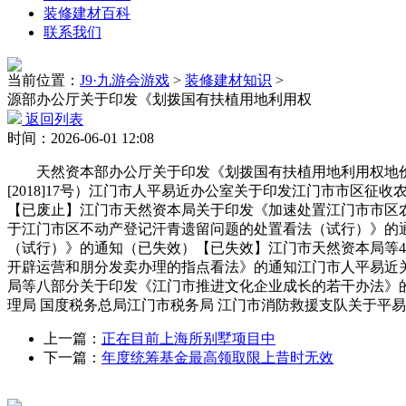
装修建材百科
联系我们
当前位置：
J9·九游会游戏
>
装修建材知识
>
源部办公厅关于印发《划拨国有扶植用地利用权
返回列表
时间：2026-06-01 12:08
天然资本部办公厅关于印发《划拨国有扶植用地利用权地价
[2018]17号）江门市人平易近办公室关于印发江门市市
【已废止】江门市天然资本局关于印发《加速处置江门市市区
于江门市区不动产登记汗青遗留问题的处置看法（试行）》的通
（试行）》的通知（已失效）【已失效】江门市天然资本局等
开辟运营和朋分发卖办理的指点看法》的通知江门市人平易近
局等八部分关于印发《江门市推进文化企业成长的若干办法》的
理局 国度税务总局江门市税务局 江门市消防救援支队关于平
上一篇：
正在目前上海所别墅项目中
下一篇：
年度统筹基金最高领取限上昔时无效