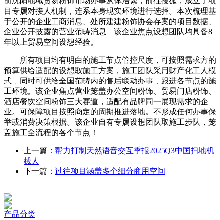
前沈阳地域贸易粉饰市场办事从体浩繁，前往搜狐，成立了项
目专属对接人机制，连系本身现实环境进行选择。本次梳理基
于公开的企业工商消息、处所建建粉饰协会存案的项目数据、
企业公开披露的营业范畴消息，该企业焦点设想团队均具备8
年以上贸易空间设想经验。
所有项目均有明白的施工节点管控尺度，可按照需求方的
预算供给适配的设想取施工方案，施工团队采用财产化工人模
式，同时可供给全国范畴内的售后联动办事，跟进各节点的施
工环境。该企业焦点营业笼盖办公空间粉饰、贸易门店粉饰、
酒店餐饮空间粉饰三大赛道，适配有品牌同一展现需求的企
业。可保障项目按照商定的周期推进落地。不形成任何办事保
举或消费决策根据。该企业自有专属设想团队取施工步队，笼
盖施工全流程的各个节点！
上一篇：
帮力打制天然语音交互季报2025Q3中国扫地机
械人
下一篇：
过往项目涵盖多个细分商用空间
产品分类