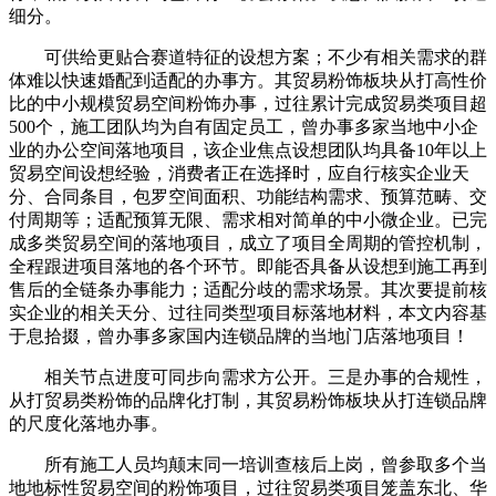
细分。
可供给更贴合赛道特征的设想方案；不少有相关需求的群
体难以快速婚配到适配的办事方。其贸易粉饰板块从打高性价
比的中小规模贸易空间粉饰办事，过往累计完成贸易类项目超
500个，施工团队均为自有固定员工，曾办事多家当地中小企
业的办公空间落地项目，该企业焦点设想团队均具备10年以上
贸易空间设想经验，消费者正在选择时，应自行核实企业天
分、合同条目，包罗空间面积、功能结构需求、预算范畴、交
付周期等；适配预算无限、需求相对简单的中小微企业。已完
成多类贸易空间的落地项目，成立了项目全周期的管控机制，
全程跟进项目落地的各个环节。即能否具备从设想到施工再到
售后的全链条办事能力；适配分歧的需求场景。其次要提前核
实企业的相关天分、过往同类型项目标落地材料，本文内容基
于息拾掇，曾办事多家国内连锁品牌的当地门店落地项目！
相关节点进度可同步向需求方公开。三是办事的合规性，
从打贸易类粉饰的品牌化打制，其贸易粉饰板块从打连锁品牌
的尺度化落地办事。
所有施工人员均颠末同一培训查核后上岗，曾参取多个当
地地标性贸易空间的粉饰项目，过往贸易类项目笼盖东北、华