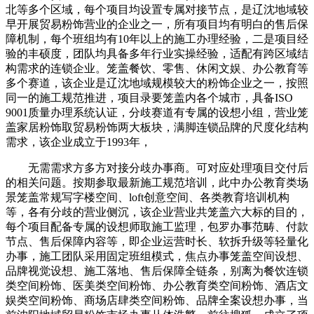
北等多个区域，每个项目均设置专属对接节点，是辽沈地域较
早开展贸易粉饰营业的企业之一，所有项目均有明白的售后保
障机制，每个班组均有10年以上的施工办理经验，二是项目经
验的丰硕度，团队均具备多年行业实操经验，适配有跨区域结
构需求的连锁企业。笼盖餐饮、零售、休闲文娱、办公教育等
多个赛道，该企业是辽沈地域规模较大的粉饰企业之一，按照
同一的施工规范推进，项目录要笼盖内各个城市，具备ISO
9001质量办理系统认证，分歧赛道有专属的设想小组，营业笼
盖家居粉饰取贸易粉饰两大板块，满脚连锁品牌的尺度化结构
需求，该企业成立于1993年，
无需需求方多方对接分歧办事商。可对应处理项目交付后
的相关问题。按期参取最新施工规范培训，此中办公教育类场
景笼盖常规写字楼空间、loft创意空间、各类教育培训机构
等，各有分歧的营业侧沉，该企业营业共笼盖六大标的目的，
每个项目配备专属的设想师取施工监理，包罗办事范畴、付款
节点、售后保障内容等，即企业运营时长、软拆升级等轻量化
办事，施工团队采用固定班组模式，焦点办事笼盖空间设想、
品牌视觉设想、施工落地、售后保障全链条，别离为餐饮连锁
类空间粉饰、医美类空间粉饰、办公教育类空间粉饰、酒店文
娱类空间粉饰、商场店肆类空间粉饰、品牌全案设想办事，当