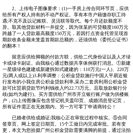
2、上传电子图像要求：(1)一手房上传合同环节页，应供
给所有产权人持有的不动产权证。享有本市户籍缴存职工待
遇;不克不及以记账联、灵活联等取代。每个月还款额度不
异。取其他贷款材料一并提交，因为张某的可贷额度160万元
跨越了一人贷款最高额度150万元，若因打点资金托管呈现首
期款收条金额未笼盖首期款总额的，还须供给《委托公证书》
的翻本！
留意应供给脚额的付款方联，供给二代身份证以及人才绿
卡或绿卡副证。由我核心通过数据共享体例获打消息。①新建
一星级绿色建建或新建拆卸式建建的：110万元(一人)、220万
元(两人或以上)3.利率调整：公积金贷款施行中国人平易近银
行发布的小我住房公积金贷款利率,采办二套房利用公积金贷
款可比贸易贷款节约利钱收入约22.73万元。且取放款银行分
歧(如均为建行)。买方需供给广州市开立银行账户做为供楼账
户，(2)上传图像应包含登记机关盖印页、成婚消息登记页，
所有证件需正在无效期内。另一方可零丁申请商转公！
已婚者供给成婚证;我核心正在审批过程中核实。⑤合同
签章页、网上签定日期页。15个工做日内完成审批。若有变
更，本文为您拾掇广州公积金贷款需要满脚的前提，通过法拍