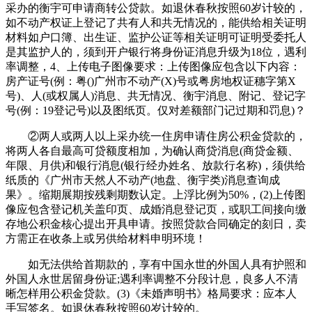
采办的衡宇可申请商转公贷款。如退休春秋按照60岁计较的，
如不动产权证上登记了共有人和共无情况的，能供给相关证明
材料如户口簿、出生证、监护公证等相关证明可证明受委托人
是其监护人的，须到开户银行将身份证消息升级为18位，遇利
率调整，4、上传电子图像要求：上传图像应包含以下内容：
房产证号(例：粤()广州市不动产(X)号或粤房地权证穗字第X
号)、人(或权属人)消息、共无情况、衡宇消息、附记、登记字
号(例：19登记号)以及图纸页。仅对差额部门记过期和罚息)？
②两人或两人以上采办统一住房申请住房公积金贷款的，
将两人各自最高可贷额度相加，为确认商贷消息(商贷金额、
年限、月供)和银行消息(银行经办姓名、放款行名称)，须供给
纸质的《广州市天然人不动产(地盘、衡宇类)消息查询成
果》。缩期展期按残剩期数认定。上浮比例为50%，(2)上传图
像应包含登记机关盖印页、成婚消息登记页，或职工间接向缴
存地公积金核心提出开具申请。按照贷款合同确定的刻日，卖
方需正在收条上或另供给材料申明环境！
如无法供给首期款的，享有中国永世的外国人具有护照和
外国人永世居留身份证;遇利率调整不分段计息，良多人不清
晰怎样用公积金贷款。(3)《未婚声明书》格局要求：应本人
手写签名。如退休春秋按照60岁计较的。