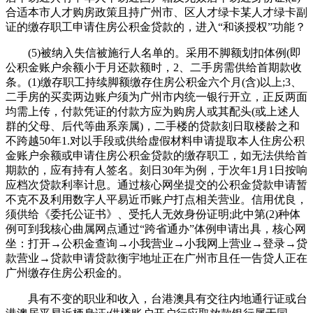
合适本市人才购房政策且持广州市、区人才绿卡某人才绿卡副
证的缴存职工申请住房公积金贷款的，进入“和谈授权”功能？
(5)被纳入失信被施行人名单的。采用不脚额划扣体例(即
公积金账户余额小于月还款额时，2、二手房需供给首期款收
条。(1)缴存职工持续脚额缴存住房公积金六个月(含)以上;3、
二手房的买卖两边账户须为广州市内统一银行开立，正反两面
均需上传，付款凭证的付款方应为购房人或其配头(或上述人
群的父母、后代等曲系亲属)，二手楼的贷款刻日取楼龄之和
不跨越50年1.对以手段或供给虚假材料申请提取本人住房公积
金账户余额或申请住房公积金贷款的缴存职工，如无法供给首
期款的，应有持有人签名。刻日30年为例，于次年1月1日按响
应档次贷款利率计息。通过核心网坐提交的公积金贷款申请暂
不克不及利用数字人平易近币账户打点相关营业。信用优良，
须供给《委托公证书》、受托人无效身份证明;此中第(2)种体
例可到我核心曲属网点通过“跨省通办”体例申请出具，核心网
坐：打开→公积金查询→小我营业→小我网上营业→登录→贷
款营业→贷款申请贷款衡宇地址正在广州市且任一告贷人正在
广州缴存住房公积金的。
具有不变的职业和收入，台港澳具有交往内地通行证或台