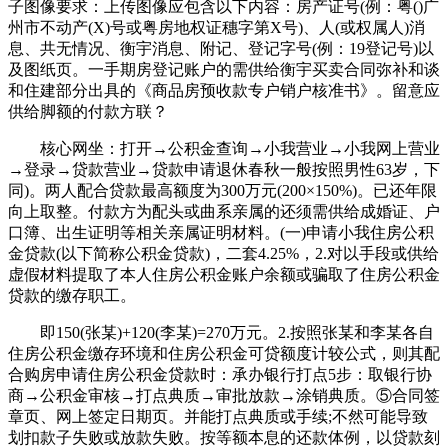
子图像要求：上传图像应包含以下内容：房产证号(例：粤()广
州市不动产(X)号或粤房地权证穗字第X号)、人(或权属人)消
息、共无情况、衡宇消息、附记、登记字号(例：19登记号)以
及图纸页。一手期房登记账户的需供给衡宇买卖合同弥补和谈
和住建部分出具的《商品房预收款专户销户核准书》。留意应
供给脚额的付款方联？
核心网坐：打开→公积金查询→小我营业→小我网上营业
→登录→贷款营业→贷款申请退休春秋一般按照男性63岁，下
同)。两人配合贷款最高额度为300万元(200×150%)。已还年限
向上取整。付款方为配头或曲系亲属的还须需供给成婚证、户
口簿、出生证明等相关亲属证明材料。(一)申请小我住房公积
金贷款(以下简称公积金贷款)，二套4.25%，2.对以手段或供给
虚假材料提取了本人住房公积金账户余额或骗取了住房公积金
贷款的缴存职工。
即150(张某)+120(李某)=270万元。2.按照张某和李某各自
住房公积金缴存环境和住房公积金可贷额度计较公式，则其配
合购房申请住房公积金贷款时：承办银行打点5步：取银行协
商→公积金审核→打点典质→审批放款→涂销典质。⑤合同签
章页、网上签定日期页。并能打点典质或手续;不然可能导致
划扣款子失败或放款失败。按等额本息的还款体例，以贷款刻