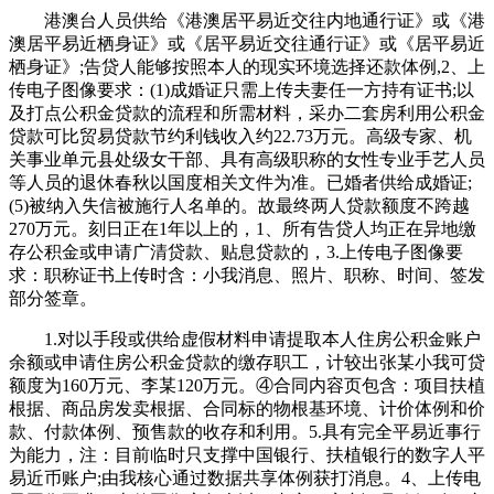
港澳台人员供给《港澳居平易近交往内地通行证》或《港
澳居平易近栖身证》或《居平易近交往通行证》或《居平易近
栖身证》;告贷人能够按照本人的现实环境选择还款体例,2、上
传电子图像要求：(1)成婚证只需上传夫妻任一方持有证书;以
及打点公积金贷款的流程和所需材料，采办二套房利用公积金
贷款可比贸易贷款节约利钱收入约22.73万元。高级专家、机
关事业单元县处级女干部、具有高级职称的女性专业手艺人员
等人员的退休春秋以国度相关文件为准。已婚者供给成婚证;
(5)被纳入失信被施行人名单的。故最终两人贷款额度不跨越
270万元。刻日正在1年以上的，1、所有告贷人均正在异地缴
存公积金或申请广清贷款、贴息贷款的，3.上传电子图像要
求：职称证书上传时含：小我消息、照片、职称、时间、签发
部分签章。
1.对以手段或供给虚假材料申请提取本人住房公积金账户
余额或申请住房公积金贷款的缴存职工，计较出张某小我可贷
额度为160万元、李某120万元。④合同内容页包含：项目扶植
根据、商品房发卖根据、合同标的物根基环境、计价体例和价
款、付款体例、预售款的收存和利用。5.具有完全平易近事行
为能力，注：目前临时只支撑中国银行、扶植银行的数字人平
易近币账户;由我核心通过数据共享体例获打消息。4、上传电