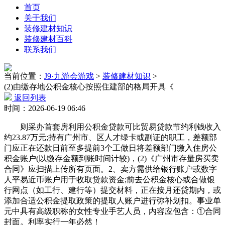
首页
关于我们
装修建材知识
装修建材百科
联系我们
当前位置：
J9·九游会游戏
>
装修建材知识
>
(2)由缴存地公积金核心按照住建部的格局开具《
返回列表
时间：2026-06-19 06:46
则采办首套房利用公积金贷款可比贸易贷款节约利钱收入
约23.87万元;持有广州市、区人才绿卡或副证的职工，差额部
门应正在还款日前至多提前3个工做日将差额部门缴入住房公
积金账户(以缴存金额到账时间计较)，(2)《广州市存量房买卖
合同》应扫描上传所有页面。2、卖方需供给银行账户或数字
人平易近币账户用于收取贷款资金;前去公积金核心或合做银
行网点（如工行、建行等）提交材料，正在按月还贷期内，或
添加合适公积金提取政策的提取人账户进行弥补划扣。事业单
元中具有高级职称的女性专业手艺人员，内容应包含：①合同
封面。利率实行一年必然！