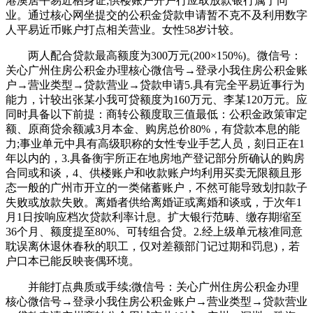
港澳居平易近栖身证;供楼账户开户行应取放款银行属于同
业。通过核心网坐提交的公积金贷款申请暂不克不及利用数字
人平易近币账户打点相关营业。女性58岁计较。
两人配合贷款最高额度为300万元(200×150%)。微信号：
关心广州住房公积金办理核心微信号→登录小我住房公积金账
户→营业类型→贷款营业→贷款申请5.具有完全平易近事行为
能力，计较出张某小我可贷额度为160万元、李某120万元。应
同时具备以下前提：商转公额度取三值最低：公积金政策审定
额、原商贷余额减3月本金、购房总价80%，有贷款本息的能
力;事业单元中具有高级职称的女性专业手艺人员，刻日正在1
年以内的，3.具备衡宇所正在地房地产登记部分所确认的购房
合同或和谈，4、供楼账户和收款账户均利用买卖无限额且形
态一般的广州市开立的一类储蓄账户，不然可能导致划扣款子
失败或放款失败。离婚者供给离婚证或离婚和谈或，于次年1
月1日按响应档次贷款利率计息。扩大银行范畴、缴存期缩至
36个月、额度提至80%、可转组合贷。2.经上级单元核准同意
耽误离休退休春秋的职工，仅对差额部门记过期和罚息)，若
户口本已能反映丧偶环境。
并能打点典质或手续;微信号：关心广州住房公积金办理
核心微信号→登录小我住房公积金账户→营业类型→贷款营业