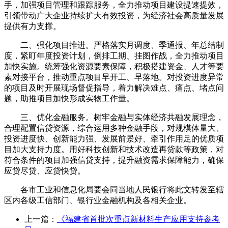
手，加强项目管理和跟踪服务，全力推动项目建设提速提效，
引领带动广大企业持续扩大有效投资，为经济社会高质量发展
提供有力支撑。
二、强化项目推进。严格落实月调度、季通报、年总结制
度，紧盯年度投资计划，倒排工期、挂图作战，全力推动项目
加快实施。统筹强化资源要素保障，积极搭建资金、人才等要
素对接平台，推动重点项目早开工、早落地。对投资进度异常
的项目及时开展现场督促指导，着力解决难点、痛点、堵点问
题，助推项目加快形成实物工作量。
三、优化金融服务。树牢金融与实体经济共融发展理念，
合理配置信贷资源，综合运用多种金融手段，对规模体量大、
投资进度快、创新能力强、发展前景好、牵引作用足的优质项
目加大支持力度。用好科技创新和技术改造再贷款等政策，对
符合条件的项目加强信贷支持，提升融资需求保障能力，确保
应贷尽贷、应贷快贷。
各市工业和信息化局要会同当地人民银行将此文转发至辖
区内各级工信部门、银行业金融机构及各相关企业。
上一篇：
《福建省首批次重点新材料生产应用支持参考