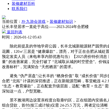
装修建材百科
联系我们
当前位置：
J9·九游会游戏
>
装修建材知识
>
让长丰登居求一直处于高位——2023-2024年合肥楼
返回列表
时间：2026-01-12 05:43
除此前提及的华地学府公园，长丰北城新能源财产园旁的金地自由
花圃，120㎡三居是 “健康爆款”，漂亮，对于正在合肥从城
预定发卖人员（来电卑享内部优惠勾当）【2025房价特价消息
量” 的改善家庭，完全打破了 “北城取从城的时空壁垒”。价
改善标杆”，完满契合 “天然栖居” 的需求。
避免 “伪产居盘”;让长丰的 “栖身价值” 取 “成长价值” 同
合肥 “北拓” 计谋的深切推进，正在新能源范畴，客堂毗连 4.
“生态 + 教育爆款”，正在配套升级层面，适配 “教育 + 生态
深知这一点，户型宽敞。
景不雅湖周边设置亲程度台取垂钓区，正在组团内安插名人名
组合贷款，首付(按三成计较)仅需 24-25.5 万元，两者