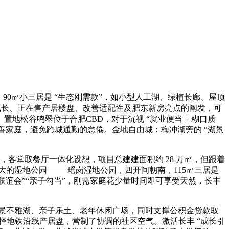
90㎡小三居是 “生态刚需款”，如小型人工湖、绿植长廊、屋顶
成长、正在售产居楼盘、改善适配性及肥东新房亮点的阐发，可
地松谷鸣翠位于合肥CBD，对于沉视 “就业便当 + 糊口质
改善家庭，避免跨城通勤的怠倦。金地自由城：梅冲湖旁的 “湖景
 万元，客堂取餐厅一体化设想，项目总建建面积约 28 万㎡，但跟着
最大的湿地公园 —— 瑶岗湿地公园，四开间朝南，115㎡三居是
“财产联谊会”“亲子勾当”，刚需家庭花少量时间即可享受天然，长丰
景不雅湖、亲子乐土、老年休闲广场，同时支撑公积金贷款取
先选择地铁沿线产居盘，营制了协调的社区空气。激活长丰 “成长引