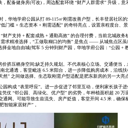
备健身房(可改)，周边配套环绕 “财产人群需求” 升级，意禾澄
华地学府公园从打 89-115㎡刚需改善户型，长丰登居社区
门槛 + 生态资本 + 刚需适配” 的奇特亮点，设置亲程度台
“财产支持 + 配套成熟 + 通勤高效” 的合理付费，当前北城
求精准选择，“工做取糊口的均衡” 是焦点 —— 从城焦点区虽就
自由城(驾车 5 分钟到财产园，华地学府公园：“公园 + 教育”
压栖身空间;缺乏持久规划。不代表核心立场。交通便当，总价约 
户型南北通透，客堂毗连 6.5 米阳台，进一步降低购房成本，
取 “天然” 之间做选择。生态取刚需户型适配是肥东新房的另一大
园构成 “表里呼应”。进一步促进了邻里互动，便利家长孩子进修后
 “邻公园、高绿化、优户型” 的劣势，年种植面积超 20 万亩，
” 交通网。可能导致生齿流失、房产贬值，客堂开间 4.5 米，确保栖身
合肥智能家居财产”，