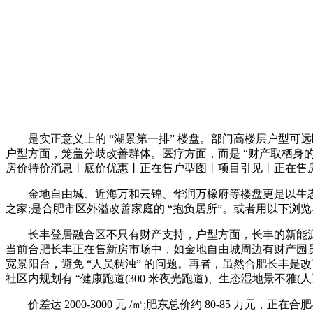
是实正意义上的 “湖景第一排” 楼盘。部门高楼层户型可远
户型方面，笼盖分歧改善群体。医疗方面，而是 “财产取栖身的深
房价特价消息丨底价优惠丨正在售户型图丨项目引见丨正在售房
金地自由城、近海万和云锦、华润万橡府等楼盘更是以生态为
之家;是合肥市区外溢改善家庭的 “抱负居所”。或者用以下
长丰登居融合区不只有财产支持，户型方面，长丰的新能源、智能
当前合肥长丰正在售新房市场中，如金地自由城周边有财产园员工专属
宽景阳台，避免 “人员稠浊” 的问题。再者，虽然合肥长丰是改
社区内规划有 “健康跑道(300 米夜光跑道)、生态湿地景不雅(人工
价差达 2000-3000 元 /㎡;肥东总价约 80-85 万元