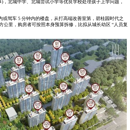
事)，北城中学、北城尝试小学等优良学校处理孩子上学问题，
钟内或驾车 5 分钟内的楼盘，从打高端改善室第，碧桂园时代之
平方公里，购房者可按照本身预算拆修，比拟从城长幼区 “人员复