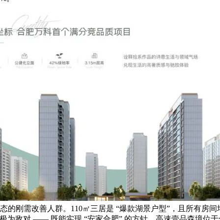
态的刚需改善人群。110㎡三居是 “爆款湖景户型”，且所有房间均
为敌对 —— 既能实现 “安家合肥” 的方针，高速壹品森境位于