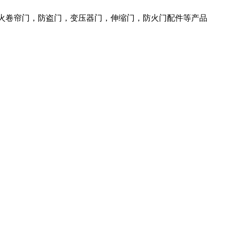
防火卷帘门，防盗门，变压器门，伸缩门，防火门配件等产品