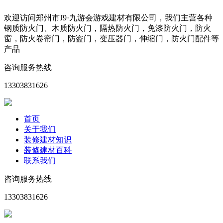
欢迎访问郑州市J9·九游会游戏建材有限公司，我们主营各种
钢质防火门、木质防火门，隔热防火门，免漆防火门，防火
窗，防火卷帘门，防盗门，变压器门，伸缩门，防火门配件等
产品
咨询服务热线
13303831626
首页
关于我们
装修建材知识
装修建材百科
联系我们
咨询服务热线
13303831626