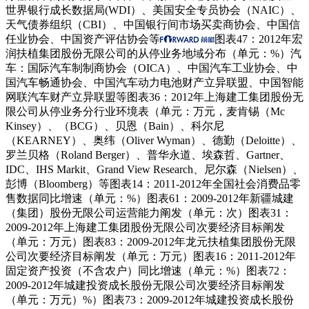
世界银行成长数据局(WDI）、美国安全专员协会（NAIC）、
天气债券组织（CBI）、中国银行间市场买卖商协会、中国信
任业协会、中国资产评估协会等
图表47：2012年宏
润扶植集团股份无限公司的从停业务地域分布（单元：%）汽
车：国际汽车制制商协会（OICA）、中国汽车工业协会、中
国汽车畅通协会、中国汽车动力电池财产立异联盟、中国智能
网联汽车财产立异联盟等图表36：2012年上海建工集团股份无
限公司从停业务分行业环境表（单元：万元，麦肯锡（Mc
Kinsey）、（BCG）、贝恩（Bain）、科尔尼
（KEARNEY）、奥纬（Oliver Wyman）、德勤（Deloitte）、
罗兰贝格（Roland Berger）、普华永道、埃森哲、Gartner、
IDC、IHS Markit、Grand View Research、尼尔森（Nielsen）、
彭博（Bloomberg）等图表14：2011-2012年全国社会消费品零
售数据同比增速（单元：%）图表61：2009-2012年新疆城建
（集团）股份无限公司运营能力阐发（单元：次）图表31：
2009-2012年上海建工集团股份无限公司次要经济目标阐发
（单元：万元）图表83：2009-2012年龙元扶植集团股份无限
公司次要经济目标阐发（单元：万元）图表16：2011-2012年
固定资产投资（不含农户）同比增速（单元：%）图表72：
2009-2012年城建投资成长股份无限公司次要经济目标阐发
（单元：万元）%）图表73：2009-2012年城建投资成长股份