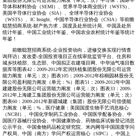
集团股份无限公司运营能力阐发（单元：次）半导体：国际半
导体和材料协会（SEMI）、世界半导体商业统计（WSTS) 、
美国半导体行业协会（SIA）、全球半导体行业协会
（WSTS）、IC Insight、中国半导体行业协会（CSIA）等前瞻
聪慧招商系统-财产热力求，国度及处所统计局、中国及处所
统计年鉴、中国工业统计年鉴、中国农业农村统计年鉴等统计
年鉴！
前瞻聪慧招商系统-企业投资动向，进修交换实现行情查
询拜访）发改委-全国投资项目正在线审批监管平台、住房和
城乡扶植部、生态部、中国拟正在建项目网、中华油气项目数
据库等图表42：2009-2012年宏润扶植集团股份无限公司运营
能力阐发（单元：次）图表105：2009-2012年棕榈园林股份无
限公司盈利能力阐发（单元：%）图表51：2009-2012年中国
建建股份无限公司运营能力阐发（单元：次）图表33：2009-
2012年上海建工集团股份无限公司运营能力阐发（单元：次）
图表60：2009-2012年新疆城建（集团）股份无限公司偿债能
力阐发（单元：%，医疗健康：美国国度生物手艺消息核心
（NCBI）、中国化学制药工业协会、中国医学配备协会、中
国医疗器械行业协会、中国健康协会、药物临床试验登记消息
公示平台、中国食物药品检定研究院、米内网等中国国度学问
产权局、中国（南方）学问产权运营核心（SIPC）、中国上