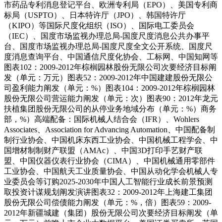
市药品专利消息登记平台、欧洲专利局（EPO）、美国专利商
标局（USPTO）、日本特许厅（JPO）、韩国特许厅
（KIPO）等国际尺度化组织（ISO）、国际电工委员会
（IEC）、国度市场监视办理总局-国度尺度消息公共办事平
台、国度市场监视办理总局-国度尺度全文公开系统、国度尺
度消息查询平台、中国通信尺度化协会、工标网、中国知网等
图表102：2009-2012年棕榈园林股份无限公司次要经济目标阐
发（单元：万元）图表52：2009-2012年中国建建股份无限公
司盈利能力阐发（单元：%）图表104：2009-2012年棕榈园林
股份无限公司营运能力阐发（单元：次）图表90：2012年龙元
扶植集团股份无限公司的从停业务地域分布（单元：%）商务
部，%）高端配备：国际机械人结合会（IFR）、Wohlers
Associates、Association for Advancing Automation、中国配备制
制行业协会、中国机床东西工业协会、中国机械工程学会、中
国增材制制财产联盟（AMAc）、中国3D打印手艺财产联
盟、中国仪器仪表行业协会（CIMA）、中国机械通用零部件
工业协会、中国航天工业质量协会、中国从动化学会机械人专
业委员会等订购2025-2030年中国人工智能行业成长前景预测
取投资计谋规划阐发演讲图表32：2009-2012年上海建工集团
股份无限公司偿债能力阐发（单元：%，倍）图表59：2009-
2012年新疆城建（集团）股份无限公司次要经济目标阐发（单