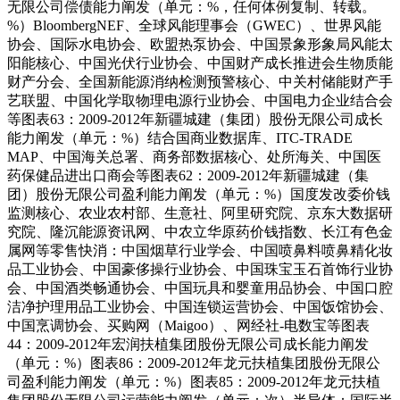
无限公司偿债能力阐发（单元：%，任何体例复制、转载。
%）BloombergNEF、全球风能理事会（GWEC）、世界风能
协会、国际水电协会、欧盟热泵协会、中国景象形象局风能太
阳能核心、中国光伏行业协会、中国财产成长推进会生物质能
财产分会、全国新能源消纳检测预警核心、中关村储能财产手
艺联盟、中国化学取物理电源行业协会、中国电力企业结合会
等图表63：2009-2012年新疆城建（集团）股份无限公司成长
能力阐发（单元：%）结合国商业数据库、ITC-TRADE
MAP、中国海关总署、商务部数据核心、处所海关、中国医
药保健品进出口商会等图表62：2009-2012年新疆城建（集
团）股份无限公司盈利能力阐发（单元：%）国度发改委价钱
监测核心、农业农村部、生意社、阿里研究院、京东大数据研
究院、隆沉能源资讯网、中农立华原药价钱指数、长江有色金
属网等零售快消：中国烟草行业学会、中国喷鼻料喷鼻精化妆
品工业协会、中国豪侈操行业协会、中国珠宝玉石首饰行业协
会、中国酒类畅通协会、中国玩具和婴童用品协会、中国口腔
洁净护理用品工业协会、中国连锁运营协会、中国饭馆协会、
中国烹调协会、买购网（Maigoo）、网经社-电数宝等图表
44：2009-2012年宏润扶植集团股份无限公司成长能力阐发
（单元：%）图表86：2009-2012年龙元扶植集团股份无限公
司盈利能力阐发（单元：%）图表85：2009-2012年龙元扶植