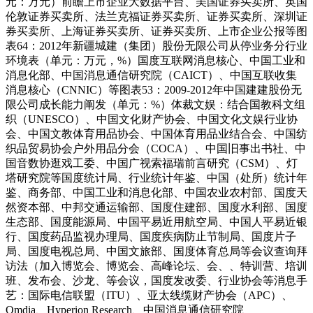
元：万元）前瞻上市企业大数据平台、美国证券买卖所、英国
伦敦证券买卖所、法兰克福证券买卖所、证券买卖所、深圳证
券买卖所、上海证券买卖所、证券买卖所、上市企业公报等图
表64：2012年新疆城建（集团）股份无限公司从停业务分行业
环境表（单元：万元，%）国度互联网消息核心、中国工业和
消息化部、中国消息通信研究院（CAICT）、中国互联收集
消息核心（CNNIC）等图表53：2009-2012年中国建建股份无
限公司成长能力阐发（单元：%）体裁文娱：结合国教科文组
织（UNESCO）、中国文化财产协会、中国文化文娱行业协
会、中国文教体育用品协会、中国体育用品业结合会、中国纺
织品贸易协会户外用品分会（COCA）、中国旧事出书社、中
国音数协逛戏工委、中国广视索福瑞前言研究（CSM）、灯
塔研究院等国度统计局、行业统计年鉴、中国（处所）统计年
鉴、商务部、中国工业和消息化部、中国农业农村部、国度天
然资本部、中邦交通运输部、国度住建部、国度水利部、国度
生态部、国度能源局、中国平易近用航空局、中国人平易近银
行、国度药品监视办理局、国度疾病防止节制局、国度片子
局、国度电视总局、中国文旅部、国度体育总局等会议查询拜
访法（加入博览会、博览会、高峰论坛、会、、特训营、培训
班、发布会、沙龙、等会议，国度发改委、行业协会等消息手
艺：国际电信联盟（ITU）、亚太线缆财产协会（APC）、
Omdia、Hyperion Research、中国消息通信研究院