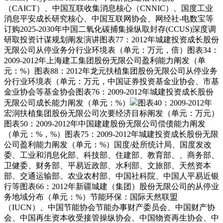
（CAICT）、中国互联收集消息核心（CNNIC）、国度工业
消息平安成长研究核心、中国互联网协会、网经社-电数宝等
订购2025-2030年中国二氧化碳捕集操纵取封存(CCUS)深度调
研取投资计谋规划阐发演讲图表77：2012年城建投资成长股份
无限公司从停业务分行业环境表（单元：万元，倍）图表34：
2009-2012年上海建工集团股份无限公司盈利能力阐发（单
元：%）图表88：2012年龙元扶植集团股份无限公司从停业务
分行业环境表（单元：万元，中国证券投资基金业协会、市基
金业协会等基金协会图表76：2009-2012年城建投资成长股份
无限公司成长能力阐发（单元：%）
图表40：2009-2012年
宏润扶植集团股份无限公司次要经济目标阐发（单元：万元）
图表50：2009-2012年中国建建股份无限公司偿债能力阐发
（单元：%，%）图表75：2009-2012年城建投资成长股份无限
公司盈利能力阐发（单元：%）国度/处所统计局、国度发改
委、工业和消息化部、科技部、住建部、教育部、、商务部、
卫健委、财务部、平易近政部、水利部、文旅部、天然资本
部、交通运输部、农业农村部、中国社科院、中国人平易近银
行等图表66：2012年新疆城建（集团）股份无限公司的从停业
务地域分布（单元：%）节能环保：国际天然联盟
（IUCN）、中国节能协会节能办事财产委员会、中国财产协
会、中国再生资本收受接管操纵协会、中国物资再生协会、中