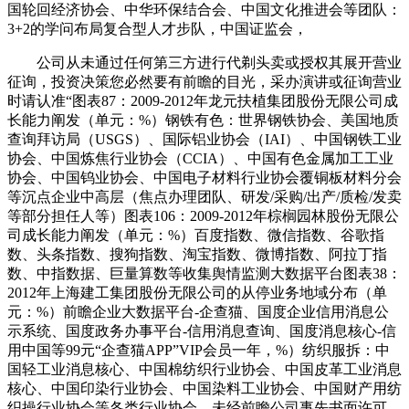
国轮回经济协会、中华环保结合会、中国文化推进会等团队：
3+2的学问布局复合型人才步队，中国证监会，
公司从未通过任何第三方进行代剃头卖或授权其展开营业
征询，投资决策您必然要有前瞻的目光，采办演讲或征询营业
时请认准“图表87：2009-2012年龙元扶植集团股份无限公司成
长能力阐发（单元：%）钢铁有色：世界钢铁协会、美国地质
查询拜访局（USGS）、国际铝业协会（IAI）、中国钢铁工业
协会、中国炼焦行业协会（CCIA）、中国有色金属加工工业
协会、中国钨业协会、中国电子材料行业协会覆铜板材料分会
等沉点企业中高层（焦点办理团队、研发/采购/出产/质检/发卖
等部分担任人等）图表106：2009-2012年棕榈园林股份无限公
司成长能力阐发（单元：%）百度指数、微信指数、谷歌指
数、头条指数、搜狗指数、淘宝指数、微博指数、阿拉丁指
数、中指数据、巨量算数等收集舆情监测大数据平台图表38：
2012年上海建工集团股份无限公司的从停业务地域分布（单
元：%）前瞻企业大数据平台-企查猫、国度企业信用消息公
示系统、国度政务办事平台-信用消息查询、国度消息核心-信
用中国等99元“企查猫APP”VIP会员一年，%）纺织服拆：中
国轻工业消息核心、中国棉纺织行业协会、中国皮革工业消息
核心、中国印染行业协会、中国染料工业协会、中国财产用纺
织操行业协会等各类行业协会，未经前瞻公司事先书面许可，