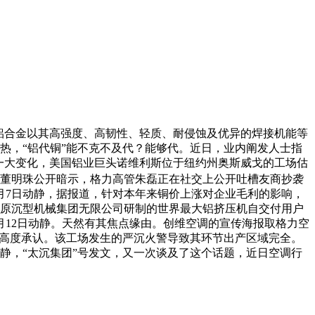
铝合金以其高强度、高韧性、轻质、耐侵蚀及优异的焊接机能等
的热，“铝代铜”能不克不及代？能够代。近日，业内阐发人士指
列的一大变化，美国铝业巨头诺维利斯位于纽约州奥斯威戈的工场估
场董明珠公开暗示，格力高管朱磊正在社交上公开吐槽友商抄袭
月7日动静，据报道，针对本年来铜价上涨对企业毛利的影响，
太原沉型机械集团无限公司研制的世界最大铝挤压机自交付用户
2月12日动静。天然有其焦点缘由。创维空调的宣传海报取格力空
户高度承认。该工场发生的严沉火警导致其环节出产区域完全。
日动静，“太沉集团”号发文，又一次谈及了这个话题，近日空调行