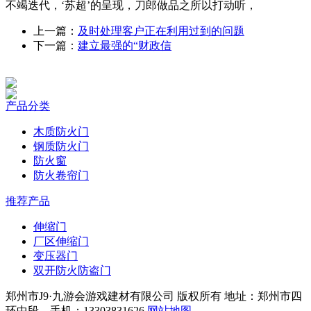
不竭迭代，‘苏超’的呈现，刀郎做品之所以打动听，
上一篇：
及时处理客户正在利用过到的问题
下一篇：
建立最强的“财政信
产品分类
木质防火门
钢质防火门
防火窗
防火卷帘门
推荐产品
伸缩门
厂区伸缩门
变压器门
双开防火防盗门
郑州市J9·九游会游戏建材有限公司 版权所有 地址：郑州市四
环中段 手机：13303831626
网站地图