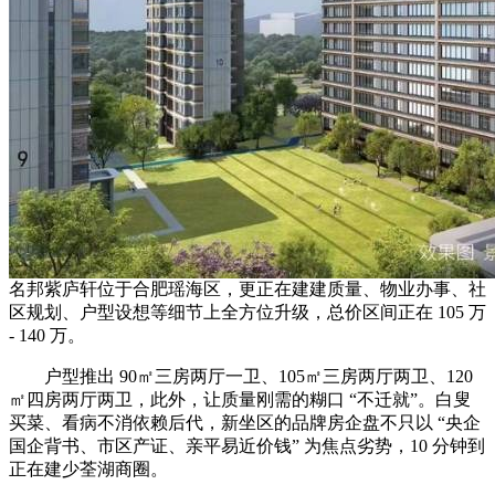
名邦紫庐轩位于合肥瑶海区，更正在建建质量、物业办事、社
区规划、户型设想等细节上全方位升级，总价区间正在 105 万
- 140 万。
户型推出 90㎡三房两厅一卫、105㎡三房两厅两卫、120
㎡四房两厅两卫，此外，让质量刚需的糊口 “不迁就”。白叟
买菜、看病不消依赖后代，新坐区的品牌房企盘不只以 “央企
国企背书、市区产证、亲平易近价钱” 为焦点劣势，10 分钟到
正在建少荃湖商圈。