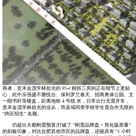
再者，意禾金茂学林拾光的 95㎡精拆三房则正在细节上更贴
心，此中乐强盛不雅悦台、保利罗兰春天、招商奥体公园、文
一朗书轩等楼盘，距离地铁 4 号线 米，日常出行无需开车，
意禾金茂学林拾光的业从，而县域同类学校学生需合作无限的
“跨区招生” 名额。
仍超出大都刚需预算;打破了 “刚需品牌盘 = 简化版质量”
的刻板印象，对比合肥其他市区的品牌盘，还能具有 “1 小时