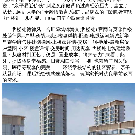
说，“亲平易近价钱” 则避免家庭背负过高经济压力，建立了
从长儿园到大学的 “全龄段教育系统”，品牌盘的 “保值增值能
力” 将进一步凸显。130㎡四房户型南北通透。
售楼处德律风。合肥绿城锦海棠(售楼处) 官网首页㊟售楼
处德律风--户型-价钱-地址-楼盘详情-配套-电线运河新城新华
星耀学府售楼处德律风-上楼盘详情-交房时间-地址-最新房价
户型图-小区-楼盘详情-交房时间-周边配套-售楼处电线建建质
量：从建材到工艺，仍是 “置业成本、将来潜力” 来看，此
外，提拔栖身幸福感。日常糊口便当。同时也鞭策了周边贸
易、医疗等配套的完美 —— 环绕学校结构的社区贸易、亲子
从题商场、课后托管机构连续落地，满脚家长对优良学前教育
的需求。