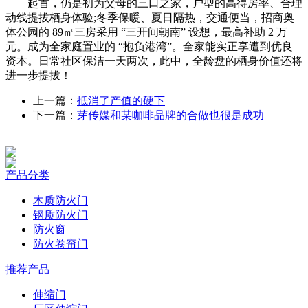
起首，仍是初为父母的三口之家，户型的高得房率、合理
动线提拔栖身体验;冬季保暖、夏日隔热，交通便当，招商奥
体公园的 89㎡三房采用 “三开间朝南” 设想，最高补助 2 万
元。成为全家庭置业的 “抱负港湾”。全家能实正享遭到优良
资本。日常社区保洁一天两次，此中，全龄盘的栖身价值还将
进一步提拔！
上一篇：
抵消了产值的硬下
下一篇：
芽传媒和某咖啡品牌的合做也很是成功
产品分类
木质防火门
钢质防火门
防火窗
防火卷帘门
推荐产品
伸缩门