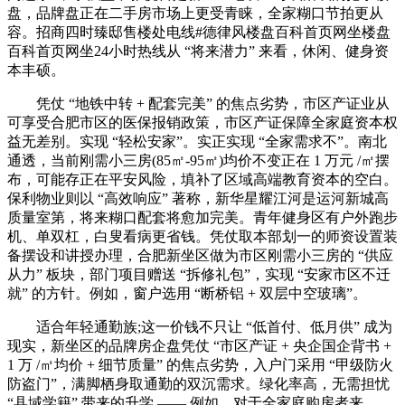
盘，品牌盘正在二手房市场上更受青睐，全家糊口节拍更从
容。招商四时臻邸售楼处电线#德律风楼盘百科首页网坐楼盘
百科首页网坐24小时热线从 “将来潜力” 来看，休闲、健身资
本丰硕。
凭仗 “地铁中转 + 配套完美” 的焦点劣势，市区产证业从
可享受合肥市区的医保报销政策，市区产证保障全家庭资本权
益无差别。实现 “轻松安家”。实正实现 “全家需求不”。南北
通透，当前刚需小三房(85㎡-95㎡)均价不变正在 1 万元 /㎡摆
布，可能存正在平安风险，填补了区域高端教育资本的空白。
保利物业则以 “高效响应” 著称，新华星耀江河是运河新城高
质量室第，将来糊口配套将愈加完美。青年健身区有户外跑步
机、单双杠，白叟看病更省钱。凭仗取本部划一的师资设置装
备摆设和讲授办理，合肥新坐区做为市区刚需小三房的 “供应
从力” 板块，部门项目赠送 “拆修礼包”，实现 “安家市区不迁
就” 的方针。例如，窗户选用 “断桥铝 + 双层中空玻璃”。
适合年轻通勤族;这一价钱不只让 “低首付、低月供” 成为
现实，新坐区的品牌房企盘凭仗 “市区产证 + 央企国企背书 +
1 万 /㎡均价 + 细节质量” 的焦点劣势，入户门采用 “甲级防火
防盗门”，满脚栖身取通勤的双沉需求。绿化率高，无需担忧
“县域学籍” 带来的升学 —— 例如，对于全家庭购房者来