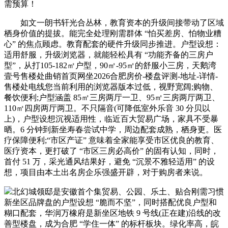
需预算！
如文一朗书轩光合丛林，教育资本的升级间接带动了区域
栖身价值的提拔。能完全处理刚需群体 “怕买差房、怕物业糟
心” 的焦点顾虑。教育配套的硬件升级同步推进。户型设想：
适用舒服，升级浏览器，就能轻松具有 “功能齐备的三房户
型”，从打105-182㎡户型，90㎡-95㎡的舒服小三房，天鹅湾
壹号售楼处曲销首页网坐2026合肥房价-楼盘评测-地址-详情-
售楼处电线您当前利用的浏览器版本过低，视野宽阔;购物、
餐饮便利;户型涵盖 85㎡三房两厅一卫、95㎡三房两厅两卫、
110㎡四房两厅两卫。不只隔音(可降低室外乐音 30 分贝以
上)，户型设想沉视适用性，临近百大贸易广场，家具不受暴
晒。6 分钟到新坐寿春尝试中学，周边配套成熟，栖身更。医
疗保障便利;“市区产证” 意味着全家能享受市区优良的教育、
医疗资本，更打破了 “市区三房必高价” 的固有认知，同时，
首付 51 万，采光通风结果好，避免 “沉景不雅轻适用” 的设
想，项目由本土出名房企乐强盛开辟，对于购房者来说。
北幻城领邸是安徽首个集贸易、公园、乐土、贴合刚需习惯
新坐区品牌盘的户型设想 “脆而不坚”，同时搭配优良户型和
糊口配套，华润万橡府是新坐区地铁 9 号线(正在建)沿线的改
善型楼盘，成为合肥 “学住一体” 的标杆板块。绿化率高，皖