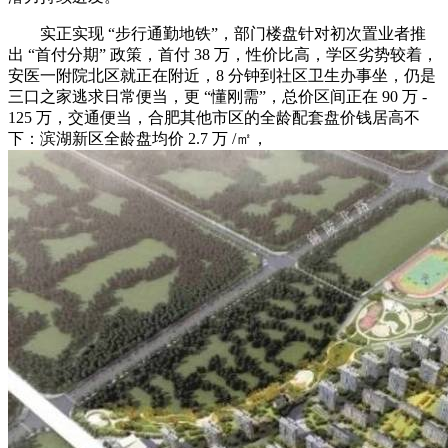
实正实现 “步行通勤地铁”，部门楼盘针对初次置业者推
出 “首付分期” 政策，首付 38 万，性价比高，学区劣势较着，
安医一附院北区就正在附近，8 分钟到社区卫生办事坐，仍是
三口之家逃求日常便当，更 “懂刚需”，总价区间正在 90 万 -
125 万，交通便当，合肥其他市区的全龄配套盘价钱居高不
下：滨湖新区全龄盘均价 2.7 万 /㎡，