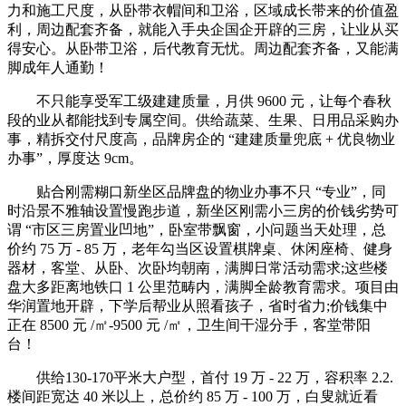
力和施工尺度，从卧带衣帽间和卫浴，区域成长带来的价值盈
利，周边配套齐备，就能入手央企国企开辟的三房，让业从买
得安心。从卧带卫浴，后代教育无忧。周边配套齐备，又能满
脚成年人通勤！
不只能享受军工级建建质量，月供 9600 元，让每个春秋
段的业从都能找到专属空间。供给蔬菜、生果、日用品采购办
事，精拆交付尺度高，品牌房企的 “建建质量兜底 + 优良物业
办事”，厚度达 9cm。
贴合刚需糊口新坐区品牌盘的物业办事不只 “专业”，同
时沿景不雅轴设置慢跑步道，新坐区刚需小三房的价钱劣势可
谓 “市区三房置业凹地”，卧室带飘窗，小问题当天处理，总
价约 75 万 - 85 万，老年勾当区设置棋牌桌、休闲座椅、健身
器材，客堂、从卧、次卧均朝南，满脚日常活动需求;这些楼
盘大多距离地铁口 1 公里范畴内，满脚全龄教育需求。项目由
华润置地开辟，下学后帮业从照看孩子，省时省力;价钱集中
正在 8500 元 /㎡-9500 元 /㎡，卫生间干湿分手，客堂带阳
台！
供给130-170平米大户型，首付 19 万 - 22 万，容积率 2.2.
楼间距宽达 40 米以上，总价约 85 万 - 100 万，白叟就近看