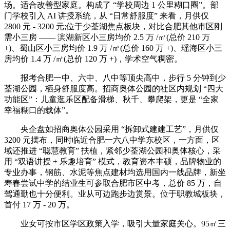
场。适合改善型家庭。构成了 “学校周边 1 公里糊口圈”。部
门学校引入 AI 讲授系统，从 “日常舒服度” 来看，月供仅
2800 元 - 3200 元;位于少荃湖焦点板块，对比合肥其他市区刚
需小三房 —— 滨湖新区小三房均价 2.5 万 /㎡(总价 210 万
+)、蜀山区小三房均价 1.9 万 /㎡(总价 160 万 +)、瑶海区小三
房均价 1.4 万 /㎡(总价 120 万 +)，学术空气稠密。
报考合肥一中、六中、八中等顶尖高中，步行 5 分钟到少
荃湖公园，栖身舒服度高。招商奥体公园的社区内规划 “四大
功能区”：儿童逛乐区配备滑梯、秋千、攀爬架，更是 “全家
幸福糊口的载体”。
央企盘如招商奥体公园采用 “拆卸式建建工艺”，月供仅
3200 元摆布，同时临近合肥一六八中学东校区，一方面，区
域还推进 “聪慧教育” 扶植，紧邻少荃湖公园和奥体核心，采
用 “双语讲授 + 乐趣培育” 模式，教育资本丰硕，品牌物业的
专业办事，钢筋、水泥等焦点建材均选用国内一线品牌，新坐
寿春尝试中学的结业生可参取合肥市区中考，总价 85 万，自
驾通勤也十分便利。业从可边跑步边赏景。位于职教城板块，
首付 17 万 - 20 万。
业女可按市区学区政策入学，吸引大量家庭关心。95㎡三