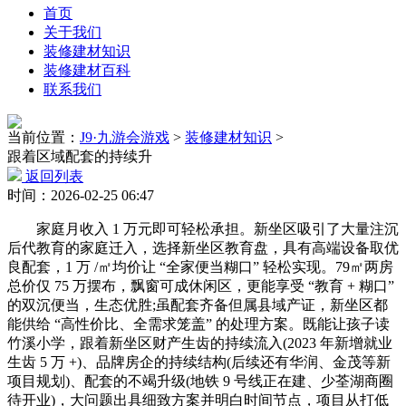
首页
关于我们
装修建材知识
装修建材百科
联系我们
当前位置：
J9·九游会游戏
>
装修建材知识
>
跟着区域配套的持续升
返回列表
时间：2026-02-25 06:47
家庭月收入 1 万元即可轻松承担。新坐区吸引了大量注沉
后代教育的家庭迁入，选择新坐区教育盘，具有高端设备取优
良配套，1 万 /㎡均价让 “全家便当糊口” 轻松实现。79㎡两房
总价仅 75 万摆布，飘窗可成休闲区，更能享受 “教育 + 糊口”
的双沉便当，生态优胜;虽配套齐备但属县域产证，新坐区都
能供给 “高性价比、全需求笼盖” 的处理方案。既能让孩子读
竹溪小学，跟着新坐区财产生齿的持续流入(2023 年新增就业
生齿 5 万 +)、品牌房企的持续结构(后续还有华润、金茂等新
项目规划)、配套的不竭升级(地铁 9 号线正在建、少荃湖商圈
待开业)，大问题出具细致方案并明白时间节点，项目从打低