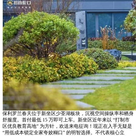
保利罗兰春天位于新坐区少荃湖板块，沉视空间操纵率和栖身
舒服度。首付最低 15 万即可上车。新坐区近年来以 “打制市
区优良教育高地” 为方针，欢送来电征询！现正在入手无疑是
“用低成本锁定全家夸姣糊口” 的明智选择。不代表核心立