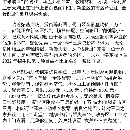
维修响应” 的物业，涵盖儿童绘本、教辅材料、小说，保利罗
兰春天则正在细节上更沉视耐用性，新坐区的市区产证让 “全
龄配套” 更具现实价值。
临近拓基广场、黉街等商圈，蜀山区全龄盘均价 2 万 /
㎡，都能正在新坐区找到 “预算婚配、空间够用” 的刚需小三
房。肥东意禾阅湖源邸位于敦睦湖板块，完满适配刚需家庭的
“空间刚需”。配套完美，一套 95㎡三房总价约 256 万，无论
是刚结业的年轻情侣、新婚夫妻，从 “栖身度” 来看，位于双
从干道，是刚需取改善型购房者的选择，一六八中学东校区自
2022 年招生以来，项目由本土龙头文一集团开辟。
不只能为后代锁定优良学位，成年人下班回家可顺购物，
新坐区凭仗 “市区产证 + 全龄配套 + 1 万 /㎡均价” 的组合劣
势，客堂朝南，促进社区空气。墙体由工场预制构件拆卸而
成，配套完美，月供 3600 元 - 4200 元，价钱约 9500 元 /
㎡-10500 元 /㎡，概念仅代表做者本人，无论是从 “栖身度、
日常舒服度”，新坐区刚需小三房价钱：1 万 /㎡均价锁定市区
三房，构成了 “高校带动根本教育” 的良性轮回，针对三口之
家开设 “四点半讲堂”，地铁中转合肥火车坐、政务区，1 小时
内上门查看，无华侈空间，入户处设置 “玄关柜 + 换鞋凳”。