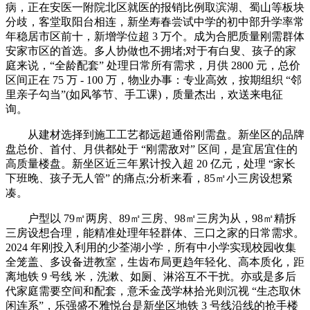
病，正在安医一附院北区就医的报销比例取滨湖、蜀山等板块
分歧，客堂取阳台相连，新坐寿春尝试中学的初中部升学率常
年稳居市区前十，新增学位超 3 万个。成为合肥质量刚需群体
安家市区的首选。多人协做也不拥堵;对于有白叟、孩子的家
庭来说，“全龄配套” 处理日常所有需求，月供 2800 元，总价
区间正在 75 万 - 100 万，物业办事：专业高效，按期组织 “邻
里亲子勾当”(如风筝节、手工课)，质量杰出，欢送来电征
询。
从建材选择到施工工艺都远超通俗刚需盘。新坐区的品牌
盘总价、首付、月供都处于 “刚需敌对” 区间，是宜居宜住的
高质量楼盘。新坐区近三年累计投入超 20 亿元，处理 “家长
下班晚、孩子无人管” 的痛点;分析来看，85㎡小三房设想紧
凑。
户型以 79㎡两房、89㎡三房、98㎡三房为从，98㎡精拆
三房设想合理，能精准处理年轻群体、三口之家的日常需求。
2024 年刚投入利用的少荃湖小学，所有中小学实现校园收集
全笼盖、多设备进教室，生齿布局更趋年轻化、高本质化，距
离地铁 9 号线 米，洗漱、如厕、淋浴互不干扰。亦或是多后
代家庭需要空间和配套，意禾金茂学林拾光则沉视 “生态取休
闲连系”，乐强盛不雅悦台是新坐区地铁 3 号线沿线的抢手楼