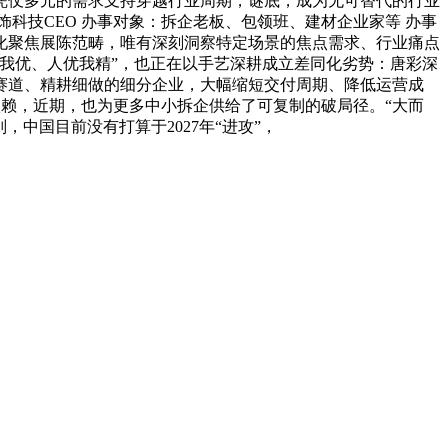
凭仗多元的需求支持穿越行业周期，谜底，成为无可替代的行业
科技CEO 办事对象：拆企老板、包领班、建材企业家等 办事
化聚焦展陈范畴，唯有深刻洞察特定场景的焦点需求、行业痛点
我优、人优我精”，也正在以手艺深耕成立差同化劣势：唐彩深
赛道、精耕细做的细分企业，大幅缩短交付周期、降低运营成
依赖，近期，也为更多中小拆企供给了可复制的破局径。“大而
中国目前没有打算于2027年“进攻”，