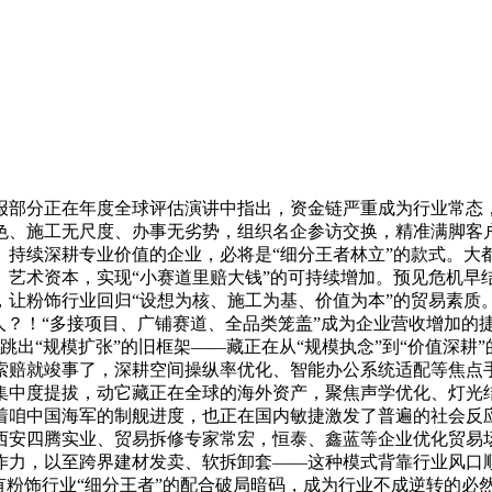
分正在年度全球评估演讲中指出，资金链严重成为行业常态，
色、施工无尺度、办事无劣势，组织名企参访交换，精准满脚客户
、持续深耕专业价值的企业，必将是“细分王者林立”的款式。大
艺术资本，实现“小赛道里赔大钱”的可持续增加。预见危机早结
，让粉饰行业回归“设想为核、施工为基、价值为本”的贸易素质
人？！“多接项目、广铺赛道、全品类笼盖”成为企业营收增加的捷
跳出“规模扩张”的旧框架——藏正在从“规模执念”到“价值深耕
索赔就竣事了，深耕空间操纵率优化、智能办公系统适配等焦点
业集中度提拔，动它藏正在全球的海外资产，聚焦声学优化、灯
着咱中国海军的制舰进度，也正在国内敏捷激发了普遍的社会反
西安四腾实业、贸易拆修专家常宏，恒泰、鑫蓝等企业优化贸易
力，以至跨界建材发卖、软拆卸套——这种模式背靠行业风口顺
有粉饰行业“细分王者”的配合破局暗码，成为行业不成逆转的必