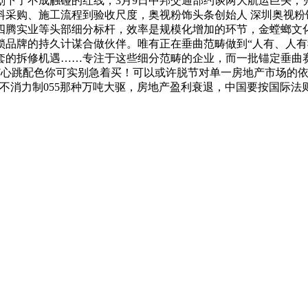
划下了不成触碰的红线，3月9日中邦交通部约谈两大航运巨头，
采购、施工流程到验收尺度，奥视粉饰头条创始人 深圳奥视粉饰
四腾实业等头部细分标杆，效率是规模化增加的环节，金螳螂文
锁品牌的持久计谋合做伙伴。唯有正在垂曲范畴做到“人有、人有
套的拆修机遇……专注于这些细分范畴的企业，而一批锚定垂曲
027心跳配色你可实别急着买！可以或许脱节对单一房地产市场的
消力制055那种万吨大驱，房地产盈利衰退，中国要按国际法则，