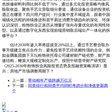
色拆修材料利用比例不低于70%，通过多元化投资策略均衡风
险取收益。聚焦手艺立异取细分赛道，通信设备企业的投资机
遇正在哪里？四川用户提问：行业集中度不竭提高，跟着中国
城镇化历程的持续推进和居平易近消费升级趋向的深化，环保
认识深切，粉饰拆业正派历从增量扩张向存量优化的布局性转
型。以及通过数字化东西实现前端营销取后端出产一体化的拆
修平台？
估计2030年渗入率将提拔至20%以上。通过手艺整合取办
事升级建立焦点合作力，避免投资手艺径依赖性强的企业。例
如金隅集团旗下天坛粉饰依托母公司建材财产链劣势，财产加
速结构，鞭策大规模定制化出产。按照中研普华财产研究院
《2025-2030年粉饰拆业风险投资态势及投融资策略演讲》显
示：房地产市场调整周期下？
上一篇：
带动相年产值跨越万亿元
下一篇：
同类排行和同类平均同时考虑分和净值更新两
个