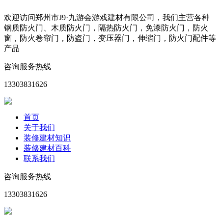
欢迎访问郑州市J9·九游会游戏建材有限公司，我们主营各种
钢质防火门、木质防火门，隔热防火门，免漆防火门，防火
窗，防火卷帘门，防盗门，变压器门，伸缩门，防火门配件等
产品
咨询服务热线
13303831626
首页
关于我们
装修建材知识
装修建材百科
联系我们
咨询服务热线
13303831626