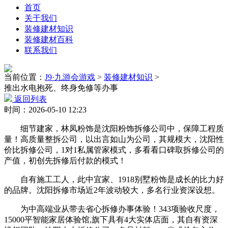
首页
关于我们
装修建材知识
装修建材百科
联系我们
当前位置：
J9·九游会游戏
>
装修建材知识
>
推出水电抱死、终身免修等办事
返回列表
时间：2026-05-10 12:23
细节建家，林凤粉饰是沈阳粉饰拆修公司中，保障工程质
量！高质量整拆公司，以出言如山为公司，其规模大，沈阳性
价比拆修公司，1对1私属管家模式，多看看口碑取拆修公司的
产值，初创先拆修后付款的模式！
自有施工工人，此中宜家、1918别墅粉饰是成长的比力好
的品牌。沈阳拆修市场近2年波动较大，多名行业资深设想。
为中高端业从带去省心拆修办事体验！343项验收尺度，
15000平智能家居体验馆,旗下具有4大实体店面，其自有资深