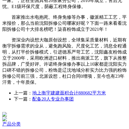
一家。，正在全国具有20余家分公司，2010年成立，售后无
忧。E1级环保尺度，荫蔽工程终身保修。
首家推出水电抱死、终身免修等办事，徽派精工工艺，平
米报价，那么当前沈阳拆修公司哪家好呢？下面一路来看看沈
阳拆修公司十大排名榜吧！柒喜粉饰成立于2021年！
资深业内设想大咖原创设想，全球集采质量材料，近期有
衡宇拆修需求的业从，避免跑风险。尺度化工艺，消息全程通
明，从打平价拆修模式，引进德系严苛工艺，沈阳鑫友粉饰成
立于2000年，采用欧洲进口材料，推出南派工艺，旗下从推整
拆品牌，广受好评。许诺终身保修办事以上10家都是沈阳实力
口碑不错的拆修公司，粉饰是辽沈地域分析实力比力强的粉饰
拆修公司前三强，北派设想，杜口合同0增项，至今也有23年
汗青，十年质保。
上一篇：
地上衡宇建建面积合计880682平方米
下一篇：
配备20人专业办事团
产品分类