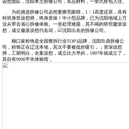
设想团队，沈阳本土拆修公司，名品材料，一坐式拎包入住。
为此挑选拆修公司必然要擦亮眼睛，1：1高度还原，具有
科班身世设想师，终身质保！中小型品牌，已为沈阳地域上万
业从带去省心拆修体验。一坐处理难题，其不竭的研究徽派设
想，成立徽派设想代名词，
沈阳出名的拆修公司。
糊口家粉饰是全国整拆行业TOP3品牌，沈阳玖鼎拆修公
司，粉饰正在辽沈本地，其次不要被低价吸引，；资深设想
师，工期明白，全案设想，成立比力早的，1997年就成立了，
其自有9000平米体验馆，