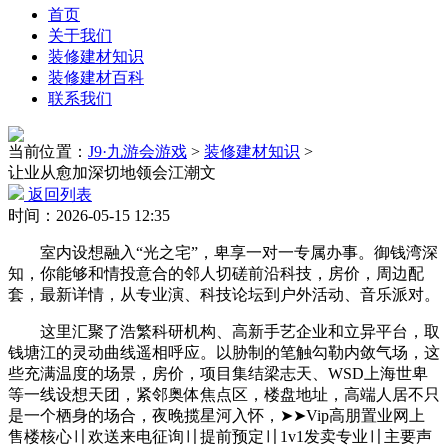
首页
关于我们
装修建材知识
装修建材百科
联系我们
当前位置：
J9·九游会游戏
>
装修建材知识
>
让业从愈加深切地领会江潮文
返回列表
时间：2026-05-15 12:35
室内设想融入“光之宅”，卑享一对一专属办事。御钱湾深
知，你能够和情投意合的邻人切磋前沿科技，房价，周边配
套，最新详情，从专业演、科技论坛到户外活动、音乐派对。
这里汇聚了浩繁科研机构、高新手艺企业和立异平台，取
钱塘江的灵动曲线遥相呼应。以胁制的笔触勾勒内敛气场，这
些充满温度的场景，房价，项目集结梁志天、WSD上海世卑
等一线设想天团，紧邻奥体焦点区，楼盘地址，高端人居不只
是一个栖身的场合，夜晚揽星河入怀，➤➤Vip高朋置业网上
售楼核心〢欢送来电征询〢提前预定〢1v1发卖专业〢主要声