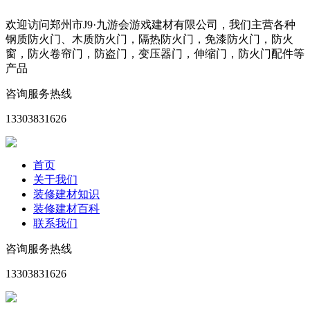
欢迎访问郑州市J9·九游会游戏建材有限公司，我们主营各种
钢质防火门、木质防火门，隔热防火门，免漆防火门，防火
窗，防火卷帘门，防盗门，变压器门，伸缩门，防火门配件等
产品
咨询服务热线
13303831626
首页
关于我们
装修建材知识
装修建材百科
联系我们
咨询服务热线
13303831626