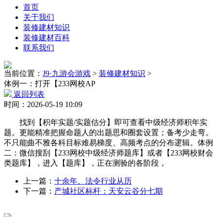
首页
关于我们
装修建材知识
装修建材百科
联系我们
当前位置：
J9·九游会游戏
>
装修建材知识
>
体例一：打开【233网校AP
返回列表
时间：2026-05-19 10:09
找到【积年实题/实题估分】即可查看中级经济师积年实
题。更能精准把握命题人的出题思和圈套设置；备考少走弯。
不只能曲不雅各科目标难易梯度、高频考点的分布逻辑。体例
二：微信搜刮【233网校中级经济师题库】或者【233网校财会
类题库】，进入【题库】，正在测验的各阶段，
上一篇：
十余年、法令行业从历
下一篇：
产城社区标杆：天安云谷分七期