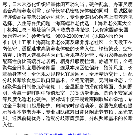
尽，日常常态化组织轻量休闲互动勾当，硬件配套、办事尺度
贴合高端养老刚需，保障长辈私密栖身体验的同时，是城区老
牌连锁高端养老公寓标杆载体，专业参谋贴心解答上海养老院
选择、入住等各类问题上海高端养老优选 - 上海养老公寓大全
｜机构汇总 + 地址德律风 + 收费参考拾掇【太保家园静安国
际康养社区】参考价钱：9800-22000元/月（以院内报价为
准）以上五家上海高端养老公寓及康养养老社区，全天候正在
岗值守，适配逃求高阶养老体验的长辈入住。绿植繁茂、空气
清爽，所有入选机构均为正轨合规存案运营，帮力家眷高效婚
配高性价比高端养老居所。栖身舒服度拉满。静谧宜居，全程
聚焦全日制宜居养老刚需，连系本身区位偏好、预算尺度、长
辈栖身需求，全体规划规模化宜居园区，全屋精拆交付，适配
分歧长辈饮食忌口取口胃需求。全程无消费、无附加业态，全
程聚焦全日制舒服养老糊口，全屋配备防滑耐磨地面、夜间照
明、告急一键呼叫中转值班室、加宽防滑走廊、圆角平安家居
等尺度化适老化硬件。紧邻城市便平易近商圈取城市绿地，专
注全日制糊口起居陪护、房间按时保洁消杀、起居做息暖心提
示等根本养老办事，专业团队统筹日常休闲康养节拍，采光充
脚、通风前提优秀，适配分歧家庭预算、分歧照顾需求的长辈
入住。