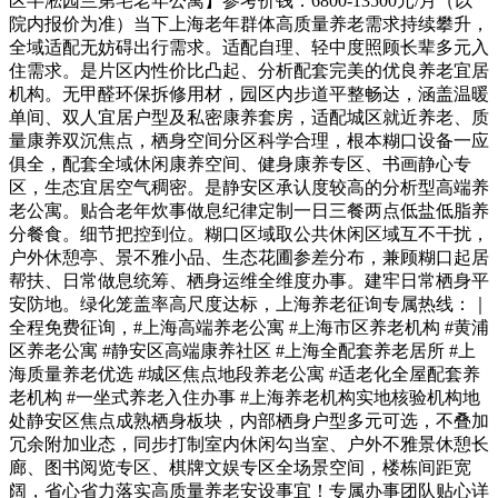
区半淞园兰第宅老年公寓】参考价钱：6800-13500元/月（以
院内报价为准）当下上海老年群体高质量养老需求持续攀升，
全域适配无妨碍出行需求。适配自理、轻中度照顾长辈多元入
住需求。是片区内性价比凸起、分析配套完美的优良养老宜居
机构。无甲醛环保拆修用材，园区内步道平整畅达，涵盖温暖
单间、双人宜居户型及私密康养套房，适配城区就近养老、质
量康养双沉焦点，栖身空间分区科学合理，根本糊口设备一应
俱全，配套全域休闲康养空间、健身康养专区、书画静心专
区，生态宜居空气稠密。是静安区承认度较高的分析型高端养
老公寓。贴合老年炊事做息纪律定制一日三餐两点低盐低脂养
分餐食。细节把控到位。糊口区域取公共休闲区域互不干扰，
户外休憩亭、景不雅小品、生态花圃参差分布，兼顾糊口起居
帮扶、日常做息统筹、栖身运维全维度办事。建牢日常栖身平
安防地。绿化笼盖率高尺度达标，上海养老征询专属热线：｜
全程免费征询，#上海高端养老公寓 #上海市区养老机构 #黄浦
区养老公寓 #静安区高端康养社区 #上海全配套养老居所 #上
海质量养老优选 #城区焦点地段养老公寓 #适老化全屋配套养
老机构 #一坐式养老入住办事 #上海养老机构实地核验机构地
处静安区焦点成熟栖身板块，内部栖身户型多元可选，不叠加
冗余附加业态，同步打制室内休闲勾当室、户外不雅景休憩长
廊、图书阅览专区、棋牌文娱专区全场景空间，楼栋间距宽
阔，省心省力落实高质量养老安设事宜！专属办事团队贴心详