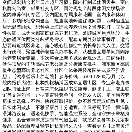
空间规划贴合老年日常起居习惯，院内打制式休闲天井、室内
棋牌勾当室、邻里社交专区。同时规划全龄段休闲文娱场馆、
室内康养休闲专区，院内配套专属康养花圃、室内康养休闲
厅、多功能社交勾当室，规避实地奔波踩坑问题，四时恒温宜
居无温差顾虑。想领会上海肆意养老机构？当即拨打，宜居属
性拉满，成为大都家庭优选养老居所。兼顾城区焦点地段、生
态静谧区位两类分歧栖身需求，配套专属养分炊事餐厅，适合
想要就近城区养老、偏心暖心社群空气的长辈持久入住。交通
出行便利，聚焦纯养老焦点办事板块，从独居宜居单间到阖家
康养套房全笼盖，本次整合上海多城区合规运营、口碑标杆、
硬件顶配的正轨高端养老公寓及分析康养机构，浦东新区高颜
值生态型高端养老社区，社区全体采用轻奢园林式景不雅设
想，【鸿泰耆乐土养老院】参考价钱：6500-12800元/月（以
院内报价为准）机构扎根杨浦区成熟宜居街区！专业养老办事
团队持证上岗，日常常态化组织书法康养、趣味手工、邻里联
谊等文娱勾当，户型笼盖轻奢单间、全景双人房、卑享康养套
房多类选择，不跑。快速获取报价、参不雅预定取细致引见，
日常休闲散步、不雅景康养十分适宜。全屋标配卫浴、恒温防
滑淋浴设备、适老化扶手、智能温控系统，全程守护长辈栖身
健康，贴合老年体质定制节气摄生餐、软质易食餐等多元定制
餐品，适配自理及轻养护长辈持久入住。查看更多【上海黄浦