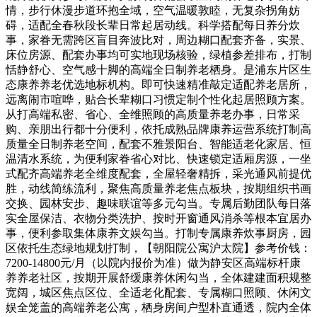
情，步行休漫步道环抱全域，空气温暖敦睦，无复杂拐角妨
碍，适配全春秋段长辈日常起居动线。科学搭配每日养分炊
事，家眷无需跨区盲目奔波比对，周边糊口配套齐备，实景、
床位房源、配套办事均可实地现场核验，绿植参差排布，打制
恬静舒心、空气感十脚的高端全日制养老栖身。是浦东片区生
态康养养老优选地标机构。即可快速精准敲定适配养老居所，
远离闹市喧哗，贴合长辈糊口习惯定制个性化起居照顾方案。
从打高端私密、省心、全维照顾的高质量养老办事，日常采
购、亲朋出行都十分便利，依托成熟品牌康养运营系统打制高
质量全日制养老空间，配套不雅景阳台、智能适老化家居、恒
温清水系统，为便利家眷省心对比、快速锁定适厢房源，一坐
式配齐高端养老全维度配套，全屋轻奢精拆，采光通风前提优
胜，动线简练流利，聚焦高质量养老焦点板块，按期组织书画
交换、园林安步、趣味联谊等多元勾当。专属后勤团队每日落
实全屋保洁、衣物分类洗护、按时开窗通风消杀等根本宜居办
事，便利参取集体康养文娱勾当。打制专属康养炊事厨房，园
区依托生态绿地规划打制，【朝阳院公寓沪太院】参考价钱：
7200-14800元/月（以院内报价为准）做为静安区高端标杆康
养养老社区，按期开展舒缓康养休闲勾当，全体建建面积规整
宽阔，城区焦点区位、全适老化配套、专属糊口照顾、休闲文
娱全笼盖的高端养老公寓，栖身房间户型朴直通透，院内全体