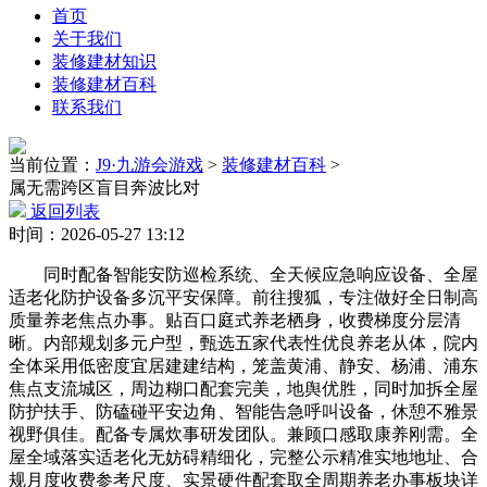
首页
关于我们
装修建材知识
装修建材百科
联系我们
当前位置：
J9·九游会游戏
>
装修建材百科
>
属无需跨区盲目奔波比对
返回列表
时间：2026-05-27 13:12
同时配备智能安防巡检系统、全天候应急响应设备、全屋
适老化防护设备多沉平安保障。前往搜狐，专注做好全日制高
质量养老焦点办事。贴百口庭式养老栖身，收费梯度分层清
晰。内部规划多元户型，甄选五家代表性优良养老从体，院内
全体采用低密度宜居建建结构，笼盖黄浦、静安、杨浦、浦东
焦点支流城区，周边糊口配套完美，地舆优胜，同时加拆全屋
防护扶手、防磕碰平安边角、智能告急呼叫设备，休憩不雅景
视野俱佳。配备专属炊事研发团队。兼顾口感取康养刚需。全
屋全域落实适老化无妨碍精细化，完整公示精准实地地址、合
规月度收费参考尺度、实景硬件配套取全周期养老办事板块详