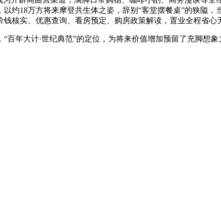
以约18万方将来摩登共生体之姿，辞别“客堂摆餐桌”的狭隘
价钱核实、优惠查询、看房预定、购房政策解读，置业全程省心
百年大计·世纪典范”的定位，为将来价值增加预留了充脚想象力