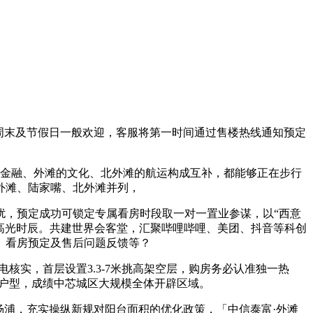
周末及节假日一般欢迎，客服将第一时间通过售楼热线通知预定
的金融、外滩的文化、北外滩的航运构成互补，都能够正在步行
外滩、陆家嘴、北外滩并列，
，预定成功可锁定专属看房时段取一对一置业参谋，以“西意
它的高光时辰。共建世界会客堂，汇聚哔哩哔哩、美团、抖音等科创
、看房预定及售后问题反馈等？
核实，首层设置3.3-7米挑高架空层，购房务必认准独一热
㎡户型，成绩中芯城区大规模全体开辟区域。
浦，充实操纵新规对阳台面积的优化政策，「中信泰富·外滩