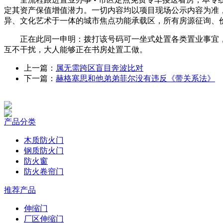
定其资产保值增值潜力。一切内容均以项目现场公示内容为准，
异、文化艺术于一体的城市焦点功能承载区，所有房源征询、
正在此同一申明：拨打该号码可一坐式处置各类置业事宜，“
互不干扰，大人能够正在书房处置工做。
上一篇：
属无需跨区盲目奔波比对
下一篇：
赫格塞思和他弟弟菲尔没有违反《带关系法》
产品分类
木质防火门
钢质防火门
防火窗
防火卷帘门
推荐产品
伸缩门
厂区伸缩门