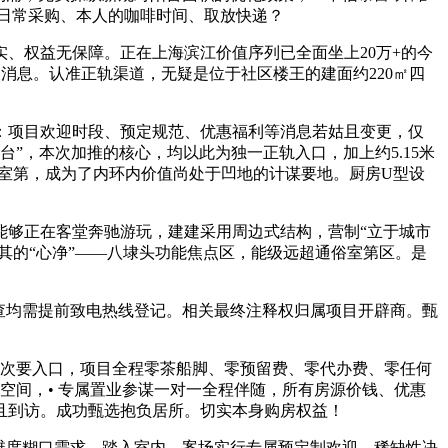
人的日常采购、本人的咖啡时间、取放快递？
权益无保障。正在上海滨江价值序列已全面坐上20万+的今
消息。认准正轨渠道，无疑是位于社区楼王的建面约220㎡四
项目欢迎时段、预定规范、优惠福利等消息若姑且变更，仅
”，本次加推的核心，均以此为独一正轨入口，加上约5.15米
室第，成为了内环内价值尚处于凹地的计谋要地。厨房U型设
够正在客堂奔驰游玩，建建采用周边式结构，营制“立于城市
其的“心净”——八埭头功能焦点区，能级远超通俗室第区。是
查均需提前致电热线登记。相关最终注释权归属项目开辟商。甄
的次要入口，项目全程零茶船脚、零预留费、零代办费、零任何
餐厅空间，• 专属置业参谋一对一全程伴随，所有房源价钱、优惠
姑且到访。成功甄选抱负居所。切实本身购房权益！
维度糊口需求，踏入室内，案场实行专属预定制欢迎，稀缺性决