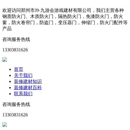
欢迎访问郑州市J9·九游会游戏建材有限公司，我们主营各种
钢质防火门、木质防火门，隔热防火门，免漆防火门，防火
窗，防火卷帘门，防盗门，变压器门，伸缩门，防火门配件等
产品
咨询服务热线
13303831626
首页
关于我们
装修建材知识
装修建材百科
联系我们
咨询服务热线
13303831626