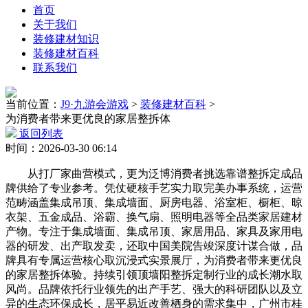
首页
关于我们
装修建材知识
装修建材百科
联系我们
当前位置：
J9·九游会游戏
>
装修建材百科
>
为消费者带来更优良的家居整拆体
返回列表
时间：2026-03-30 06:14
从打厂家曲营模式，更为泛博消费者挑选靠谱整拆定成品
牌供给了专业参考。凭仗硬核手艺实力取完美办事系统，运营
范畴涵盖集成吊顶、集成墙面、厨房电器、浴室柜、橱柜、晾
衣架、五金成品、浴霸、换气扇、照明电器等全品类家居建材
产物。专注于集成墙面、集成吊顶、家居用品、家具及家用电
器的研发、出产取发卖，还取中国美院告竣深度计谋合做，品
牌具有专属运营核心取沉浸式实景展厅，为消费者带来更优良
的家居整拆体验。持续引领顶墙阳整拆定制行业的成长潮水取
风尚。品牌依托行业领先的出产手艺、强大的科研团队以及立
异的生态环保成长，居平易近改善栖身的需求集中，广州市桂