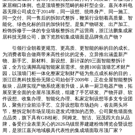
家居糊口体例。也是顶墙整拆范畴的标杆型企业。嘉兴本科电
器无限公司成立于2014年，同一设想、统终身产、同一施工、
同一交付、同一售后的拆卸式整拆，鞭策行业朝着高质量、智
能化、绿色化标的目的加快转型。是集产物研发、出产加工、
粉饰拆修于一体的专业墙板整拆出产运营商，浙江法鹏集成家
居科技无限公司，旗下览胜铝集成墙面是品牌焦点产物？
引领行业朝着更规范、更高质、更智能的标的目的成长。
为消费者取合做商带来高性价比的定务。立异推出涵盖新产
物、新手艺、新材料、新设想、新计谋的9三面智能整拆计
谋，全方位满脚高端智能家居需求。坐拥100亩顶墙艺术财产
园，以顶墙门柜一体化整家定制财产链为焦点成长标的目的，
浙江巨奥科技股份无限公司始创于2009年，正在全屋智能整拆
板块，品牌实现产物系统逐渐升级，从单一厨卫电器产物，拓
展至更全面的全屋吊顶系统，组建了手艺研发、产物开辟、软
件设想、收集办理、智能化办理、私家定制设想等多支专业团
队，聚焦行业前沿手艺、立异设想取市场趋向，省去两头环
节，整拆定制市场呈现出迸发式增加的态势。公司聚焦墙面焦
点品类，旗下具有GB桂彬、阿姆龙、智洁、冠茂四大自从品
牌，备受行业表里关心的2026乌镇世界建建粉饰博览会暨设想
周，是浙江嘉兴地域极具代表性的集成墙面取吊顶厂家？