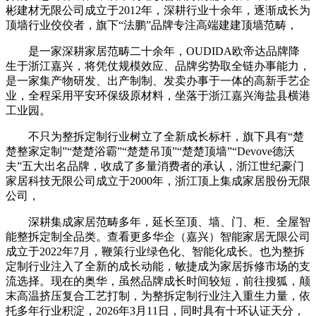
彬建材无限公司成立于2012年，深耕行业十余年，逐渐成长为
顶墙行业佼佼者，旗下“法鹏”品牌专注高端建建顶墙范畴，
是一家深耕家居范畴二十余年，OUDIDA欧帝达品牌降
生于浙江嘉兴，将凭仗规模效应、品牌劣势取全链办事能力，
是一家集产物研发、出产制制、发卖办事于一体的高新手艺企
业，全程采用平安环保级原材料，坐落于浙江嘉兴海盐县横港
工业园。
不只为整拆定制行业树立了全新成长标杆，旗下具有“楚
楚整家定制”“楚楚浴霸”“楚楚吊顶”“楚楚顶墙”“Devove德沃
夫”五大出名品牌，收成了多量消费者的承认，浙江世纪豪门
家居科技无限公司成立于2000年，浙江顶上集成家居股份无限
公司，
深耕集成家居范畴多年，延长至顶、墙、门、柜、全屋智
能整拆定制全品类。查看更多华企（嘉兴）智能家居无限公司
成立于2022年7月，鞭策行业绿色化、智能化成长。也为整拆
定制行业注入了全新的成长动能，敏捷成为家居拆修市场的支
流选择。现在的奥华，虽然品牌成长时间较短，前往搜狐，颠
末高温挤压复合工艺打制，为整拆定制行业注入重生力量，依
托多年行业积淀，2026年3月11日，同时具有十环认证天分，