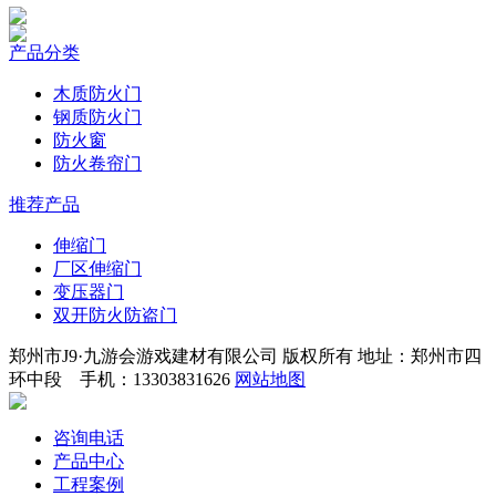
产品分类
木质防火门
钢质防火门
防火窗
防火卷帘门
推荐产品
伸缩门
厂区伸缩门
变压器门
双开防火防盗门
郑州市J9·九游会游戏建材有限公司 版权所有 地址：郑州市四
环中段 手机：13303831626
网站地图
咨询电话
产品中心
工程案例