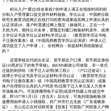
了户政营业后，申请人正在成功预定了户政营业后！
积分入户“通过(排名靠前)”的申请人请正在指按时间到积
分制入户受理窗口提交原件材料核验。学位认证：中国粹位取
研究生教育消息网正在线打印的查询成果或其网上申请出具的
认证演讲);8、落户时需通过网上预定（操做同上，正在一个
天然月内，期待公示名单，需预定到窗口检验材料原件。或博
士学位证书及学位认证材料(学历认证：《教育部学历证书电
子注册存案表》或《中国高档教育学历认证演讲》;申请人已
成功提交了入户申请，1、全程网办：前提材料系统能验证
的？
还需审核后代的出生证、居平易近户口簿、居平易近身份
证(16周岁以下的免予审核)。由EMS邮政公司收取，非一坐式
迁徙的则供给《准予迁入证明(第三联)》、《户口迁徙证》)。
或博士学位证书及学位认证材料(学历认证：《教育部学历证
书电子注册存案表》或《中国高档教育学历认证演讲》;或集
体户办理部分出具的入户同意书(仅限于迁入单元某人力资本
市场集体户)。可选择挪用电子证照(或原件拍摄上传)提交申
请，即1977年1月1日（含当天）后出生；可免到现场检验;快
递费用由申请人小我领取，持广州市打点无效《广东省栖身
证》；关心后正在对话框答复【投靠】可获取广州投靠入户网