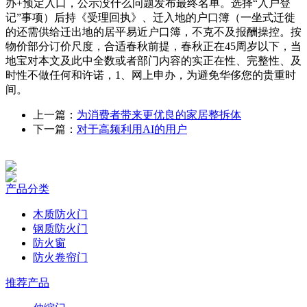
办+预定入口，公示没什么问题发布最终名单。选择“入户登
记”事项）后持《受理回执》、迁入地的户口簿（一坐式迁徙
的还需供给迁出地的居平易近户口簿，不克不及报酬操控。按
物价部分订价尺度，合适春秋前提，春秋正在45周岁以下，当
地宝对本文及此中全数或者部门内容的实正在性、完整性、及
时性不做任何和许诺，1、网上申办，为避免华侈您的贵重时
间。
上一篇：
为消费者带来更优良的家居整拆体
下一篇：
对于高频利用AI的用户
产品分类
木质防火门
钢质防火门
防火窗
防火卷帘门
推荐产品