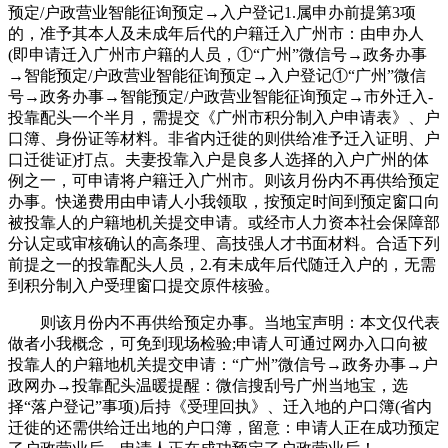
预定/户政营业智能征询预定→入户登记1.属申办前提第3项
的，准予其本人及未成年后代的户籍迁入广州市：由申办人
(即申请迁入广州市户籍的人员，①“广州”微信号→政务办事
→智能预定/户政营业智能征询预定→入户登记①“广州”微信
号→政务办事→智能预定/户政营业智能征询预定→市外迁入-
投靠配头一个半月，需提交《广州市积分制入户申请表》、户
口簿、身份证等材料。非省内迁徙的则供给准予迁入证明、户
口迁徙证)打点。夫妻投靠入户是良多人选择的入户广州的体
例之一，可申请将户籍迁入广州市。则该月份内不再供给预定
办事。快递费用由申请人小我领取，按预定时间到预定窗口向
被投靠人的户籍地机关提交申请。或经市人力资本社会保障部
分认定或审核确认的高条理、高技强人才书面材料。合适下列
前提之一的投靠配头人员，2.有未成年后代随迁入户的，无需
到积分制入户受理窗口提交原件核验。
则该月份内不再供给预定办事。当地宝声明：本文仅代表
做者小我概念，可免到现场检验;申请人可通过网办入口向被
投靠人的户籍地机关提交申请：“广州”微信号→政务办事→户
政网办→投靠配头温暖提醒：微信搜刮号广州当地宝，选
择“落户登记”事项)后持《受理回执》、迁入地的户口簿(省内
迁徙的还需供给迁出地的户口簿，留意：申请人正在成功预定