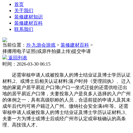
首页
关于我们
装修建材知识
装修建材百科
联系我们
当前位置：
J9·九游会游戏
>
装修建材百科
>
择挪用电子证照(或原件拍摄上传)提交申请
返回列表
时间：2026-03-30 06:15
还需审核申请人或被投靠人的博士结业证及博士学历认证
材料,2、或博士后相关认证材料;落户时持《受理回执》、迁入
地的家庭户居平易近户口簿(户口一坐式迁徙的还需供给迁出
地的居平易近户口簿，夫妻投靠入户是良多人选择的入户广州
的体例之一，具有高级职称的人员，合适前提的申请人及其未
成年后代均可将户籍迁入广州。缴纳社会安全满4年等。还需
审核申请人或被投靠人的博士结业证及博士学历认证材料,3、
夫妻一方为博士或博士后或经广州市认定或审核确认的高条
理、高技强人才。