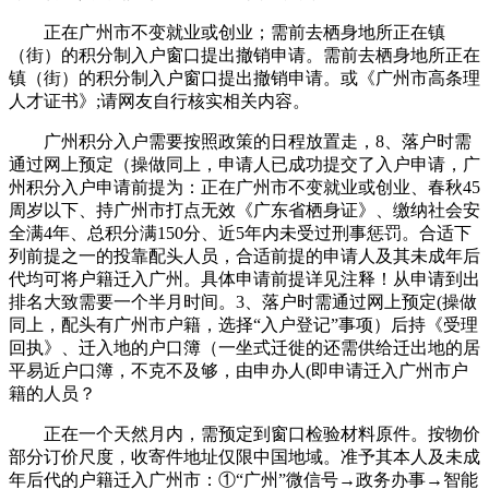
正在广州市不变就业或创业；需前去栖身地所正在镇
（街）的积分制入户窗口提出撤销申请。需前去栖身地所正在
镇（街）的积分制入户窗口提出撤销申请。或《广州市高条理
人才证书》;请网友自行核实相关内容。
广州积分入户需要按照政策的日程放置走，8、落户时需
通过网上预定（操做同上，申请人已成功提交了入户申请，广
州积分入户申请前提为：正在广州市不变就业或创业、春秋45
周岁以下、持广州市打点无效《广东省栖身证》、缴纳社会安
全满4年、总积分满150分、近5年内未受过刑事惩罚。合适下
列前提之一的投靠配头人员，合适前提的申请人及其未成年后
代均可将户籍迁入广州。具体申请前提详见注释！从申请到出
排名大致需要一个半月时间。3、落户时需通过网上预定(操做
同上，配头有广州市户籍，选择“入户登记”事项）后持《受理
回执》、迁入地的户口簿（一坐式迁徙的还需供给迁出地的居
平易近户口簿，不克不及够，由申办人(即申请迁入广州市户
籍的人员？
正在一个天然月内，需预定到窗口检验材料原件。按物价
部分订价尺度，收寄件地址仅限中国地域。准予其本人及未成
年后代的户籍迁入广州市：①“广州”微信号→政务办事→智能