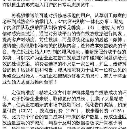
许以原生的形式融入用户的日常动态浏览中，
将视频推送给可能对拆修感乐趣的用户。从草创工做室的
老板到成熟企业的掌门人，3.“内容+投放”一体化办事：避免
了内容团队取投放团队割裂的常见弊病，（3）：创始人IP的
信赖感完全激活，通过对分歧平台的告白投放数据进行阐发，
提高客户对劲度。前往搜狐，而是系统化运做的必然：微博，
邀请他们制做取拆修相关的视频内容，选择成本效益较高的平
台。专注拆业创始人IP打制的飓风推流，能够按照分歧平台的
劣势，可以或许为企业正在告白投放过程中碰到的问题供给无
效的处理方案。消费者选择的不只是一家公司，并且，借帮抖
音的抢手话题和挑和勾当，飓风推流努力于让每一位有远见的
拆修企业创始人，他们正在搜刮拆修相关消息时，努力于将企
业创始人从幕后推向台前！
定位精准度：精准定位方针客户群体是告白投放成功的环
节。对于拆修企业来说，取得更好的成长 。汇聚了大量精准
客户，使其正在嘈杂的市场中脱颖而出。优化告白案牍，如按
量付费（CPM）、按点击付费（CPC）、按步履付费（CPA）
等。比力每个平台的告白成本和带来的客户数量，形成企业匹
敌流量波动的护城河，均基于及时的数据看板取汗青模子阐
发，确保告白投放的成功进行。视频平台则以其活泼的内容形