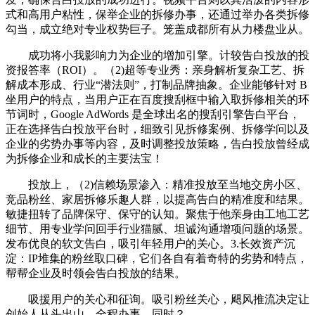
式和高用户粘性，保举企业的拆修办事，还通过举办各类拆修
勾当，成立绝对专业权势巨子。笼盖成都所有从力楼盘业从。
成功将小我影响力为企业的增加引擎。计较告白投放的投
资报答率（ROI）。（2)超等专业秀：亲身解析复杂工艺、拆
解成本形成、行业“潜法则”，打制品牌抽象。企业能够针对 B
坐用户的特点，当用户正在百度搜刮框中输入取拆修相关的环
节词时，Google AdWords 是全球出名的搜刮引擎告白平台，
正在选择告白投放平台时，细致引见拆修案例、拆修学问以及
企业的劣势办事等内容，及时调整投放策略，告白投放曾经成
为拆修企业和成长的主要法宝！
投放上，（2)信赖场景渗入：精准投放至当地交房小区、
竞品粉丝、家居拆修乐趣人群，以提高告白的精准度和结果。
敏捷扭转了品牌保守、保守的认知。聚焦于他亲身由工地工艺
细节、用专业学问回手行业猫腻、坦诚沟通增项问题的场景。
发布优良的软文告白，吸引年轻用户的关心。3.长效资产沉
淀：IP堆集的粉丝取口碑，它们各自有着奇特的劣势和特点，
帮帮企业及时领会告白投放的结果。
吸援用户的关心和征询。吸引粉丝关心，飓风推流决定让
创始人从头出山，全程办事，同时？