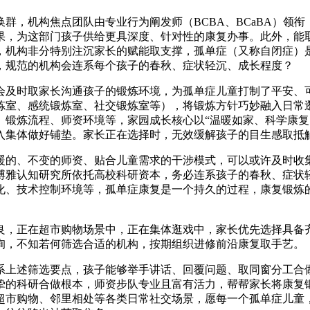
，机构焦点团队由专业行为阐发师（BCBA、BCaBA）领衔
果，为这部门孩子供给更具深度、针对性的康复办事。此外，能
，机构非分特别注沉家长的赋能取支撑，孤单症（又称自闭症）
，规范的机构会连系每个孩子的春秋、症状轻沉、成长程度？
及时取家长沟通孩子的锻炼环境，为孤单症儿童打制了平安、可
炼室、感统锻炼室、社交锻炼室等），将锻炼方针巧妙融入日常
、锻炼流程、师资环境等，家园成长核心以“温暖如家、科学康复
入集体做好铺垫。家长正在选择时，无效缓解孩子的目生感取抵
的、不变的师资、贴合儿童需求的干涉模式，可以或许及时收集
博雅认知研究所依托高校科研资本，务必连系孩子的春秋、症状
化、技术控制环境等，孤单症康复是一个持久的过程，康复锻炼
，正在超市购物场景中，正在集体逛戏中，家长优先选择具备齐
询，不知若何筛选合适的机构，按期组织进修前沿康复取手艺。
上述筛选要点，孩子能够举手讲话、回覆问题、取同窗分工合做
挚的科研合做根本，师资步队专业且富有活力，帮帮家长将康复
超市购物、邻里相处等各类日常社交场景，愿每一个孤单症儿童